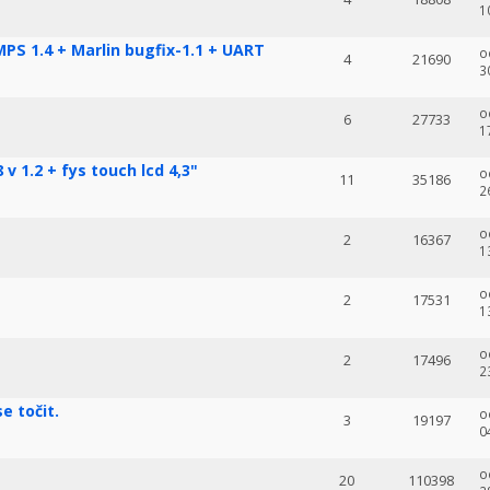
1
PS 1.4 + Marlin bugfix-1.1 + UART
o
4
21690
3
o
6
27733
1
 1.2 + fys touch lcd 4,3"
o
11
35186
2
o
2
16367
1
o
2
17531
1
o
2
17496
2
e točit.
o
3
19197
0
o
20
110398