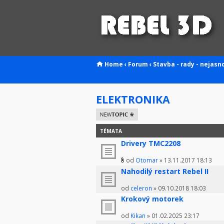
Home
‹
Forum
‹
Stavba - rady - nejasn
ELEKTRONIKA
Odeslat nové
téma
TÉMATA
Drivery TMC2208
od
Otomar
» 13.11.2017 18:13
Nahodilý restart Rebel II
od
celeron
» 09.10.2018 18:03
Krokový motorek
od
Kikan
» 01.02.2025 23:17