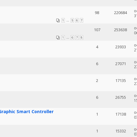
o
98
220684
3
...
1
5
6
7
o
107
253638
0
...
1
6
7
8
o
4
23933
2
o
6
27071
2
o
2
17135
2
o
6
26755
1
Graphic Smart Controller
o
1
17138
0
o
1
15332
0