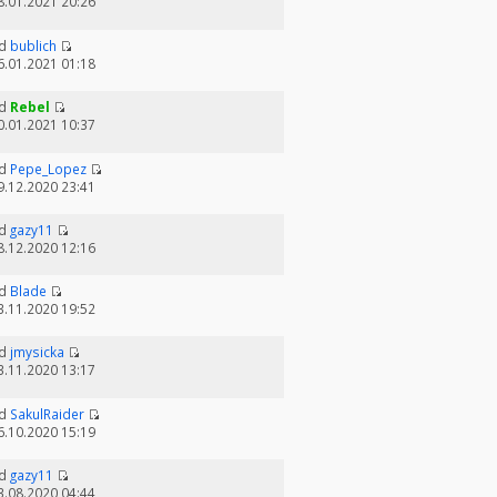
8.01.2021 20:26
d
bublich
6.01.2021 01:18
d
Rebel
0.01.2021 10:37
d
Pepe_Lopez
9.12.2020 23:41
d
gazy11
8.12.2020 12:16
d
Blade
3.11.2020 19:52
d
jmysicka
3.11.2020 13:17
d
SakulRaider
6.10.2020 15:19
d
gazy11
3.08.2020 04:44