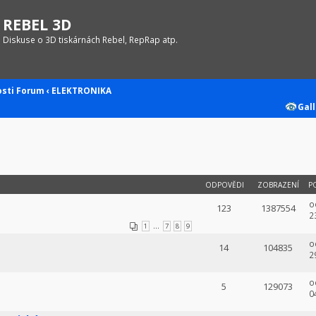
REBEL 3D
Diskuse o 3D tiskárnách Rebel, RepRap atp.
osti
Forum
‹
ELEKTRONIKA
Gall
ODPOVĚDI
ZOBRAZENÍ
P
o
123
1387554
2
...
1
7
8
9
o
14
104835
2
o
5
129073
0