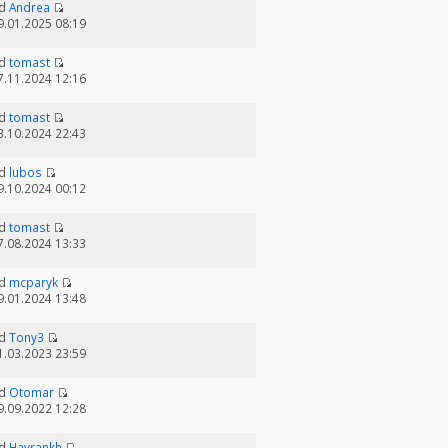
d
Andrea
9.01.2025 08:19
d
tomast
7.11.2024 12:16
d
tomast
3.10.2024 22:43
d
lubos
9.10.2024 00:12
d
tomast
7.08.2024 13:33
d
mcparyk
9.01.2024 13:48
d
Tony3
1.03.2023 23:59
d
Otomar
9.09.2022 12:28
d
Havrankh