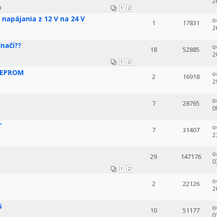
2
9
1
2
napájania z 12 V na 24 V
o
1
17831
2
ínači??
o
18
52885
2
1
2
 EEPROM
o
2
16918
2
o
7
28765
0
T
o
7
31407
2
o
29
147176
0
1
2
o
2
22126
2
6
o
10
51177
0