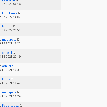
1.07.2022 06:46
d
kocickamia
2.07.2022 14:02
d
bahora
4.03.2022 22:52
d
medapeta
5.12.2021 18:22
d
creagel
3.12.2021 22:19
d
achileus
9.11.2021 18:35
d
lubos
5.11.2021 10:47
d
medapeta
6.10.2021 16:24
d
Pepe_Lopez