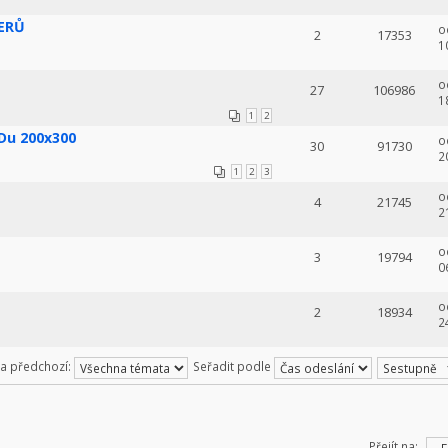
VERŮ
o
2
17353
1
o
27
106986
1
1
2
Du 200x300
o
30
91730
2
1
2
3
o
4
21745
2
o
3
19794
0
o
2
18934
2
za předchozí:
Seřadit podle
Přejít na: