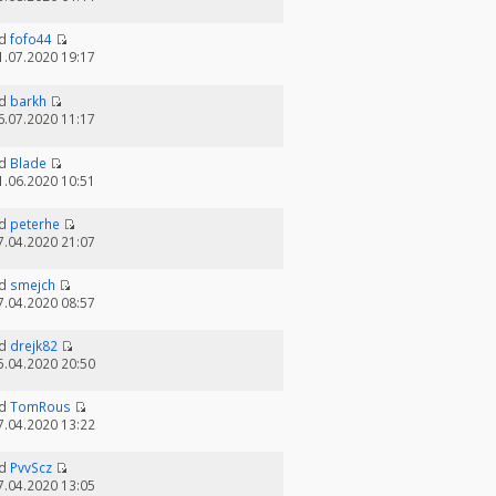
d
fofo44
1.07.2020 19:17
d
barkh
6.07.2020 11:17
d
Blade
1.06.2020 10:51
d
peterhe
7.04.2020 21:07
d
smejch
7.04.2020 08:57
d
drejk82
5.04.2020 20:50
d
TomRous
7.04.2020 13:22
d
PvvScz
7.04.2020 13:05