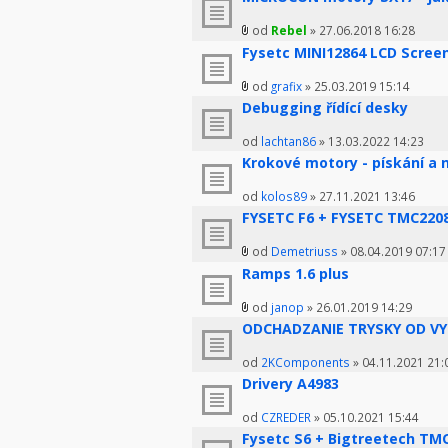
od
Rebel
» 27.06.2018 16:28
Fysetc MINI12864 LCD Scree
od
grafix
» 25.03.2019 15:14
Debugging řídící desky
od
lachtan86
» 13.03.2022 14:23
Krokové motory - pískání a 
od
kolos89
» 27.11.2021 13:46
FYSETC F6 + FYSETC TMC2208
od
Demetriuss
» 08.04.2019 07:17
Ramps 1.6 plus
od
janop
» 26.01.2019 14:29
ODCHADZANIE TRYSKY OD V
od
2KComponents
» 04.11.2021 21:
Drivery A4983
od
CZREDER
» 05.10.2021 15:44
Fysetc S6 + Bigtreetech TMC2