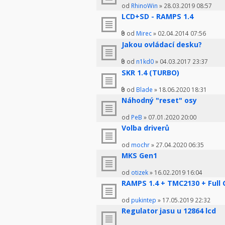
od
RhinoWin
» 28.03.2019 08:57
LCD+SD - RAMPS 1.4
od
Mirec
» 02.04.2014 07:56
Jakou ovládací desku?
od
n1kd0
» 04.03.2017 23:37
SKR 1.4 (TURBO)
od
Blade
» 18.06.2020 18:31
Náhodný "reset" osy
od
PeB
» 07.01.2020 20:00
Volba driverů
od
mochr
» 27.04.2020 06:35
MKS Gen1
od
otizek
» 16.02.2019 16:04
RAMPS 1.4 + TMC2130 + Full 
od
pukintep
» 17.05.2019 22:32
Regulator jasu u 12864 lcd