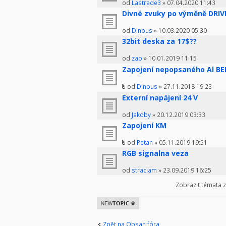
od
Lastrade3
» 07.04.2020 11:43
Divné zvuky po výměně DRI
od
Dinous
» 10.03.2020 05:30
32bit deska za 17$??
od
zao
» 10.01.2019 11:15
Zapojení nepopsaného Al BE
od
Dinous
» 27.11.2018 19:23
Externí napájení 24 V
od
Jakoby
» 20.12.2019 03:33
Zapojení KM
od
Petan
» 05.11.2019 19:51
RGB signalna veza
od
straciam
» 23.09.2019 16:25
Zobrazit témata 
Odeslat nové
téma
Zpět na Obsah fóra