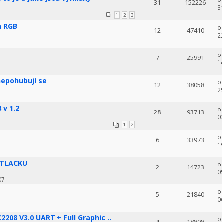
31
152226
3
1
2
3
n RGB
o
12
47410
2
o
7
25991
1
nepohubují se
o
12
38058
2
 v 1.2
o
28
93713
0
1
2
o
6
33973
1
YTLACKU
o
2
14723
0
07
o
5
21840
0
208 V3.0 UART + Full Graphic ..
o
4
18808