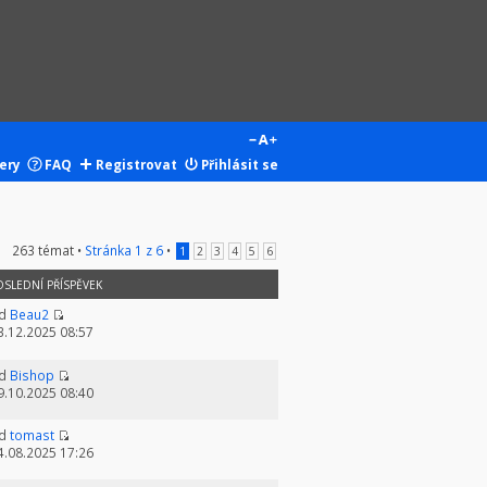
ery
FAQ
Registrovat
Přihlásit se
263 témat •
Stránka
1
z
6
•
1
2
3
4
5
6
OSLEDNÍ PŘÍSPĚVEK
d
Beau2
3.12.2025 08:57
d
Bishop
9.10.2025 08:40
d
tomast
4.08.2025 17:26