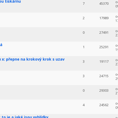
vou tiskárnu
o
7
45370
0
o
2
17989
1
o
0
27491
2
vá
o
1
25291
1
 x: přepne na krokový krok s uzav
o
3
19117
2
o
3
24715
2
o
0
29303
2
o
4
24562
0
to je a jaké jsou vyhlídky
o