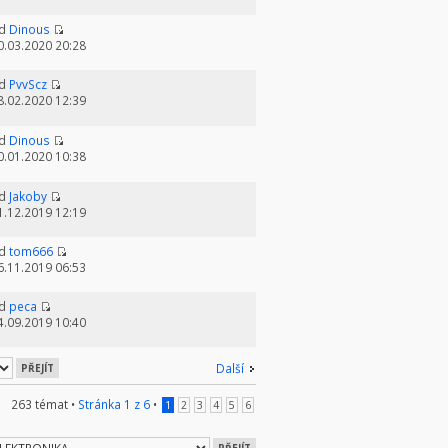
d
Dinous
0.03.2020 20:28
d
PvvScz
8.02.2020 12:39
d
Dinous
0.01.2020 10:38
d
Jakoby
1.12.2019 12:19
d
tom666
6.11.2019 06:53
d
peca
4.09.2019 10:40
Další
263 témat •
Stránka
1
z
6
•
1
2
3
4
5
6