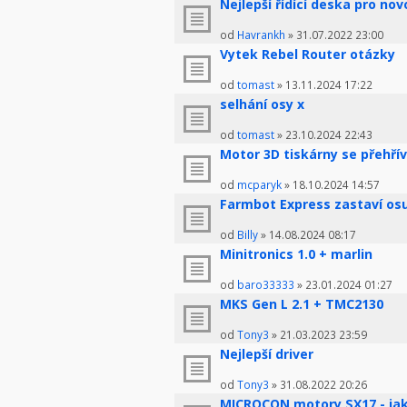
Nejlepší řídící deska pro no
od
Havrankh
» 31.07.2022 23:00
Vytek Rebel Router otázky
od
tomast
» 13.11.2024 17:22
selhání osy x
od
tomast
» 23.10.2024 22:43
Motor 3D tiskárny se přehří
od
mcparyk
» 18.10.2024 14:57
Farmbot Express zastaví osu
od
Billy
» 14.08.2024 08:17
Minitronics 1.0 + marlin
od
baro33333
» 23.01.2024 01:27
MKS Gen L 2.1 + TMC2130
od
Tony3
» 21.03.2023 23:59
Nejlepší driver
od
Tony3
» 31.08.2022 20:26
MICROCON motory SX17 - jak 