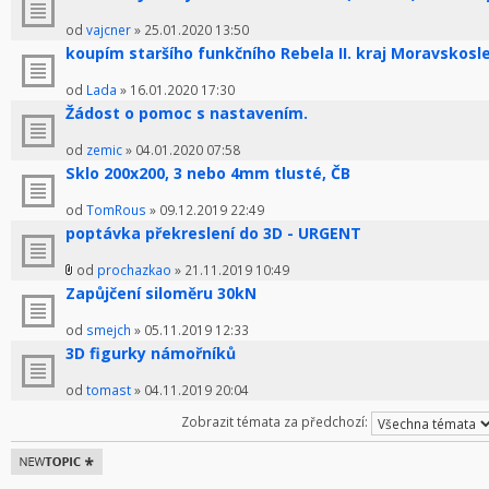
od
vajcner
» 25.01.2020 13:50
koupím staršího funkčního Rebela II. kraj Moravskosl
od
Lada
» 16.01.2020 17:30
Žádost o pomoc s nastavením.
od
zemic
» 04.01.2020 07:58
Sklo 200x200, 3 nebo 4mm tlusté, ČB
od
TomRous
» 09.12.2019 22:49
poptávka překreslení do 3D - URGENT
od
prochazkao
» 21.11.2019 10:49
Zapůjčení siloměru 30kN
od
smejch
» 05.11.2019 12:33
3D figurky námořníků
od
tomast
» 04.11.2019 20:04
Zobrazit témata za předchozí:
Odeslat nové
téma