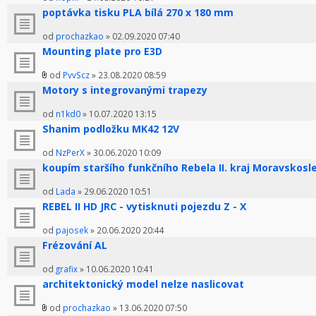
poptávka tisku PLA bílá 270 x 180 mm
od
prochazkao
» 02.09.2020 07:40
Mounting plate pro E3D
od
PvvScz
» 23.08.2020 08:59
Motory s integrovanými trapezy
od
n1kd0
» 10.07.2020 13:15
Shanim podložku MK42 12V
od
NzPerX
» 30.06.2020 10:09
koupím staršího funkčního Rebela II. kraj Moravskosl
od
Lada
» 29.06.2020 10:51
REBEL II HD JRC - vytisknuti pojezdu Z - X
od
pajosek
» 20.06.2020 20:44
Frézování AL
od
grafix
» 10.06.2020 10:41
architektonický model nelze naslicovat
od
prochazkao
» 13.06.2020 07:50