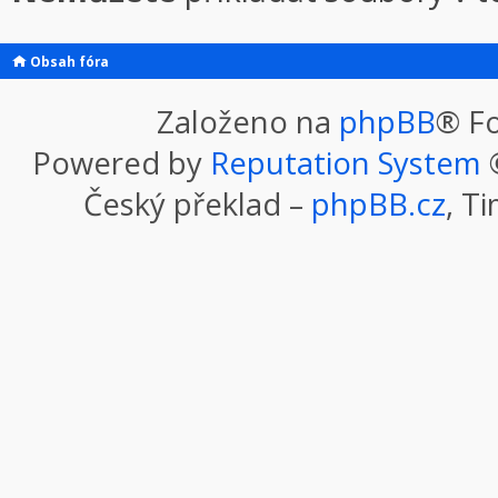
Obsah fóra
Založeno na
phpBB
® F
Powered by
Reputation System
©
Český překlad –
phpBB.cz
, T