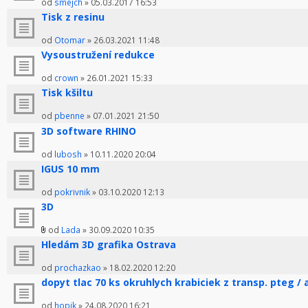
od
smejch
» 05.03.2017 16:53
Tisk z resinu
od
Otomar
» 26.03.2021 11:48
Vysoustružení redukce
od
crown
» 26.01.2021 15:33
Tisk kšiltu
od
pbenne
» 07.01.2021 21:50
3D software RHINO
od
lubosh
» 10.11.2020 20:04
IGUS 10 mm
od
pokrivnik
» 03.10.2020 12:13
3D
od
Lada
» 30.09.2020 10:35
Hledám 3D grafika Ostrava
od
prochazkao
» 18.02.2020 12:20
dopyt tlac 70 ks okruhlych krabiciek z transp. pteg / 
od
hopik
» 24.08.2020 16:21