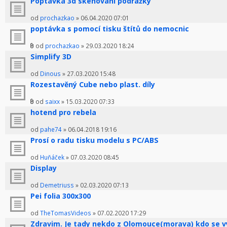
Poptávka 3d skenování podrážky
od
prochazkao
» 06.04.2020 07:01
poptávka s pomocí tisku štítů do nemocnic
od
prochazkao
» 29.03.2020 18:24
Simplify 3D
od
Dinous
» 27.03.2020 15:48
Rozestavěný Cube nebo plast. díly
od
saixx
» 15.03.2020 07:33
hotend pro rebela
od
pahe74
» 06.04.2018 19:16
Prosí o radu tisku modelu s PC/ABS
od
Huňáček
» 07.03.2020 08:45
Display
od
Demetriuss
» 02.03.2020 07:13
Pei folia 300x300
od
TheTomasVideos
» 07.02.2020 17:29
Zdravim. Je tady nekdo z Olomouce(morava) kdo se 