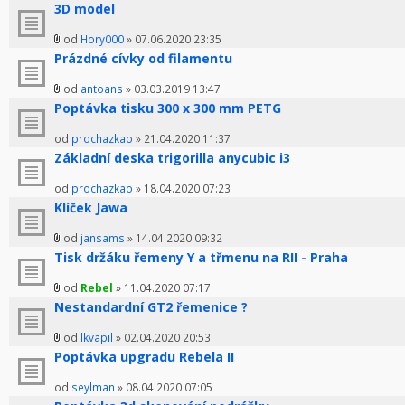
3D model
od
Hory000
» 07.06.2020 23:35
Prázdné cívky od filamentu
od
antoans
» 03.03.2019 13:47
Poptávka tisku 300 x 300 mm PETG
od
prochazkao
» 21.04.2020 11:37
Základní deska trigorilla anycubic i3
od
prochazkao
» 18.04.2020 07:23
Klíček Jawa
od
jansams
» 14.04.2020 09:32
Tisk držáku řemeny Y a třmenu na RII - Praha
od
Rebel
» 11.04.2020 07:17
Nestandardní GT2 řemenice ?
od
lkvapil
» 02.04.2020 20:53
Poptávka upgradu Rebela II
od
seylman
» 08.04.2020 07:05