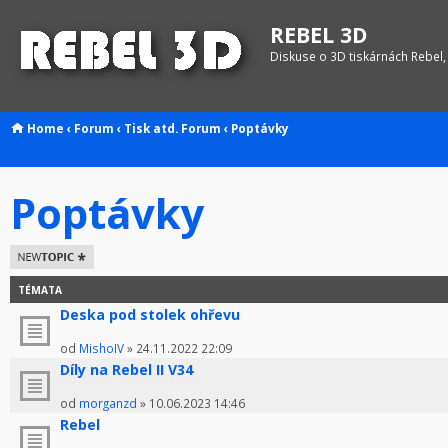
REBEL 3D
Diskuse o 3D tiskárnách Rebel,
Home
‹
Forum
‹
Tisk atd.
Forum
‹
Poptávky
Poptávky
Odeslat nové
téma
TÉMATA
Deska pod stolek ohřevu
od
MishoIV
» 24.11.2022 22:09
Díly na Rebel II V34
od
morganzd
» 10.06.2023 14:46
Rebel