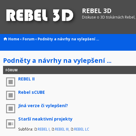
REBEL 3D
Diskuse o 3D tiskárnách Rebel,
Home
‹
Forum
‹
Podněty a návrhy na vylepšení ...
Podněty a návrhy na vylepšení ...
FÓRUM
REBEL II
Rebel sCUBE
Jiná verze či vylepšení?
Starší neaktivní projekty
Subfóra:
REBEL I
,
REBEL III
,
REBEL LC