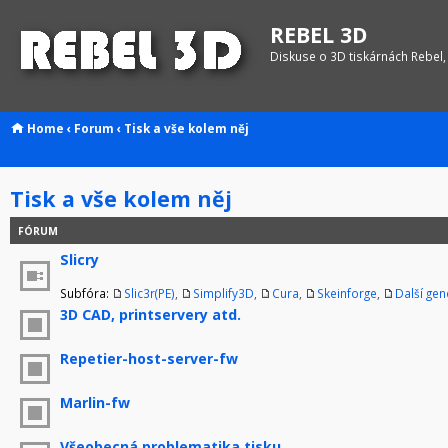
REBEL 3D
Diskuse o 3D tiskárnách Rebel,
Home
‹
Forum
‹
Tisk a vše kolem něj
Tisk a vše kolem něj
FÓRUM
Slicry
Subfóra:
Slic3r(PE)
,
Simplify3D
,
Cura
,
Skeinforge
,
Další ge
3D CAD, printservery atd.
Repetier-host-server-fw
Marlin-fw
Všeobecná problematika tisku