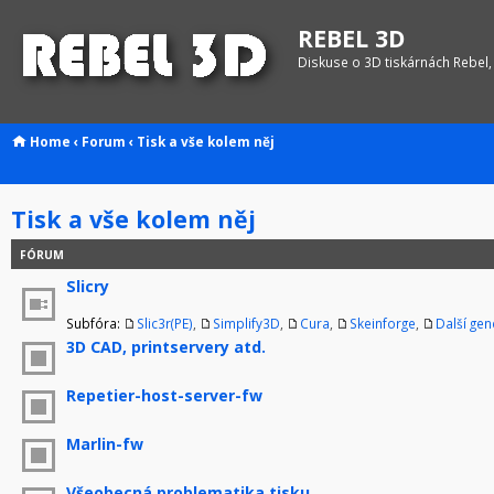
REBEL 3D
Diskuse o 3D tiskárnách Rebel,
Home
‹
Forum
‹
Tisk a vše kolem něj
Tisk a vše kolem něj
FÓRUM
Slicry
Subfóra:
Slic3r(PE)
,
Simplify3D
,
Cura
,
Skeinforge
,
Další ge
3D CAD, printservery atd.
Repetier-host-server-fw
Marlin-fw
Všeobecná problematika tisku