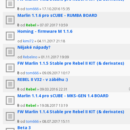
od
tom666
» 17.10.2016 15:35
Marlin 1.1.6 pro sCUBE - RUMBA BOARD
od
Rebel
» 07.07.2017 10:59
Homing - firmware M 1.1.6
od
kimi72
» 04.11.2017 21:18
Nějaké nápady?
od
Rebelino
» 01.11.2017 19:09
FW Marlin 1.1.5 Stable pre Rebel II KIT (& derivates)
od
tom666
» 09.09.2017 10:17
REBEL II V32 - v záběhu :)
od
Rebel
» 09.03.2016 22:31
Marlin 1.1.4 pro sCUBE - MKS-GEN 1.4 BOARD
od
Rebel
» 19.08.2017 13:19
FW Marlin 1.1.4 Stable pre Rebel II KIT (& derivates)
od
tom666
» 08.07.2017 15:11
Beta 3