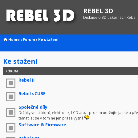
REBEL 3D
Diskuse o 3D tiskárnách Rebel,
Home
‹
Forum
‹
Ke stažení
Ke stažení
FÓRUM
Rebel II
Rebel sCUBE
Společné díly
Držáky ventilátorů, elektronik, LCD atp. - prosím udržujte jasné a p
témat, ať se v tom ne jen prase vyzná
Software & Firmware