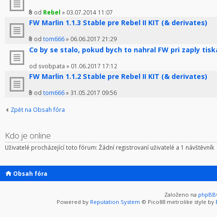
od
Rebel
» 03.07.2014 11:07
FW Marlin 1.1.3 Stable pre Rebel II KIT (& derivates)
od
tom666
» 06.06.2017 21:29
Co by se stalo, pokud bych to nahral FW pri zaply tis
od svobpata » 01.06.2017 17:12
FW Marlin 1.1.2 Stable pre Rebel II KIT (& derivates)
od
tom666
» 31.05.2017 09:56
Zpět na Obsah fóra
Kdo je online
Uživatelé procházející toto fórum: Žádní registrovaní uživatelé a 1 návštěvník
Obsah fóra
Založeno na
phpBB
Powered by
Reputation System
© Pico88 metrolike style by