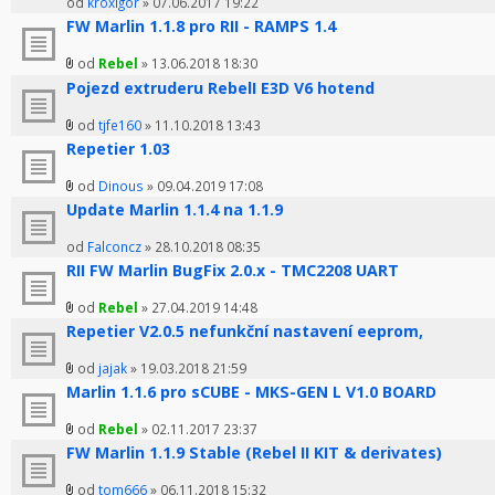
od
kroxigor
» 07.06.2017 19:22
FW Marlin 1.1.8 pro RII - RAMPS 1.4
od
Rebel
» 13.06.2018 18:30
Pojezd extruderu RebelI E3D V6 hotend
od
tjfe160
» 11.10.2018 13:43
Repetier 1.03
od
Dinous
» 09.04.2019 17:08
Update Marlin 1.1.4 na 1.1.9
od
Falconcz
» 28.10.2018 08:35
RII FW Marlin BugFix 2.0.x - TMC2208 UART
od
Rebel
» 27.04.2019 14:48
Repetier V2.0.5 nefunkční nastavení eeprom,
od
jajak
» 19.03.2018 21:59
Marlin 1.1.6 pro sCUBE - MKS-GEN L V1.0 BOARD
od
Rebel
» 02.11.2017 23:37
FW Marlin 1.1.9 Stable (Rebel II KIT & derivates)
od
tom666
» 06.11.2018 15:32