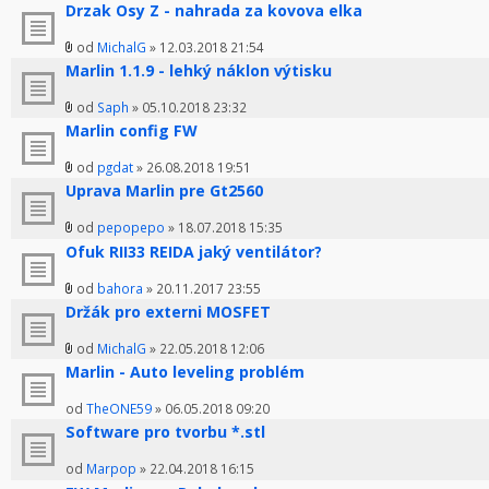
Drzak Osy Z - nahrada za kovova elka
od
MichalG
» 12.03.2018 21:54
Marlin 1.1.9 - lehký náklon výtisku
od
Saph
» 05.10.2018 23:32
Marlin config FW
od
pgdat
» 26.08.2018 19:51
Uprava Marlin pre Gt2560
od
pepopepo
» 18.07.2018 15:35
Ofuk RII33 REIDA jaký ventilátor?
od
bahora
» 20.11.2017 23:55
Držák pro externi MOSFET
od
MichalG
» 22.05.2018 12:06
Marlin - Auto leveling problém
od
TheONE59
» 06.05.2018 09:20
Software pro tvorbu *.stl
od
Marpop
» 22.04.2018 16:15