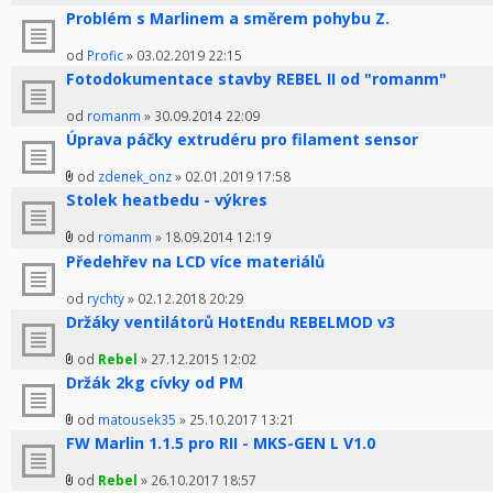
Problém s Marlinem a směrem pohybu Z.
od
Profic
» 03.02.2019 22:15
Fotodokumentace stavby REBEL II od "romanm"
od
romanm
» 30.09.2014 22:09
Úprava páčky extrudéru pro filament sensor
od
zdenek_onz
» 02.01.2019 17:58
Stolek heatbedu - výkres
od
romanm
» 18.09.2014 12:19
Předehřev na LCD více materiálů
od
rychty
» 02.12.2018 20:29
Držáky ventilátorů HotEndu REBELMOD v3
od
Rebel
» 27.12.2015 12:02
Držák 2kg cívky od PM
od
matousek35
» 25.10.2017 13:21
FW Marlin 1.1.5 pro RII - MKS-GEN L V1.0
od
Rebel
» 26.10.2017 18:57