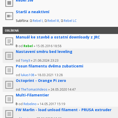
Rebel SW
Starší a neaktivní
Subfóra:
Rebel I
,
Rebel III
,
Rebel LC
OBLÍBENÁ
Manuál ke stavbě a ostatní downloady z JRC
od
Rebel
» 15.05.2016 18:58
Nastavení směru bed leveling
od
Tony3
» 21.06.2024 23:23
Posun filamentu dvěma zubaticemi
od
lukas108
» 18.03.2021 13:28
Octoprint - Orange Pi zero
od
TheTomasVideos
» 24.05.2020 14:47
Multi-Filamentier
od
Rebelino
» 14.05.2017 15:19
FW Marlin - load unload filament - PRUSA extruder