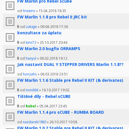
FW Marlin pro Rebel scube
od
firewire
» 15.04.2018 18:35
FW Marlin 1.1.8 pro Rebel II JRC kit
od
Lukage
» 09.04.2018 17:36
konzultace za úplatu
od
kimi72
» 25.10.2017 20:46
FW Marlin 2.0 bugfix ORRAMPS
od
hanysl
» 06.02.2018 19:12
Jak nastavit DUAL Y STEPPER DRIVERS Marlin 1.1.8??
od
honzahs
» 06.03.2018 23:51
FW Marlin 1.1.6 Stable pre Rebel II KIT (& derivates)
od
tom666
» 16.10.2017 19:02
Tištěné díly - Rebel sCUBE
od
Rebel
» 05.04.2017 23:45
FW Marlin 1.1.4 pro sCUBE - RUMBA BOARD
od
nazdarek1980
» 26.10.2017 10:58
FW Marlin 1.0.2 Stable pre Rebel II KIT (& derivates)