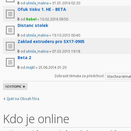
od
uhnila_malina
» 31.01.2016 02:20
Ofuk tisku 1. HE - BETA
od
Rebel
» 10.02.2016 09:50
Distanc stolek
od
uhnila_malina
» 19.10.2015 00:40
Zaklad extruderu pro SX17-0905
od
uhnila_malina
» 07.03.2015 19:18
Beta 2
od
majkl
» 25.06.2014 01:20
Zobrazit témata za předchozí:
Odeslat nové
téma
Zpět na Obsah fóra
Kdo je online