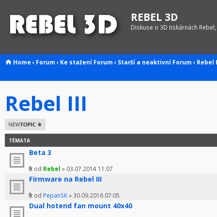
REBEL 3D
Diskuse o 3D tiskárnách Rebel,
Home
‹
Forum
‹
Ke stažení
Forum
‹
Starší a neaktivní
Forum
‹
Rebel I
Rebel III
Odeslat nové
téma
TÉMATA
Beta 3
od
Rebel
» 03.07.2014 11:07
Firmware na Rebel III
od
PepanSK
» 30.09.2016 07:05
Dual hotend fan mount 40x40