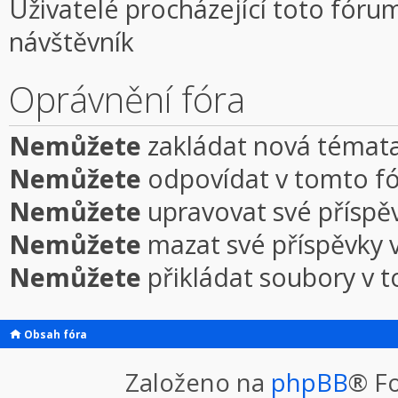
Uživatelé procházející toto fórum
návštěvník
Oprávnění fóra
Nemůžete
zakládat nová témata
Nemůžete
odpovídat v tomto f
Nemůžete
upravovat své příspě
Nemůžete
mazat své příspěvky 
Nemůžete
přikládat soubory v 
Obsah fóra
Založeno na
phpBB
® F