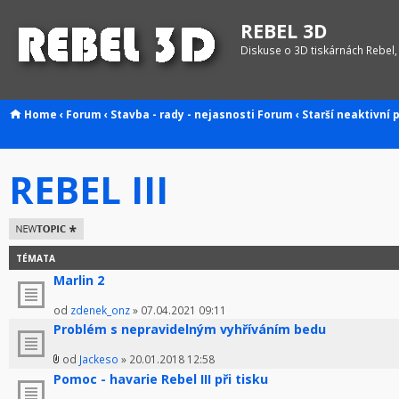
REBEL 3D
Diskuse o 3D tiskárnách Rebel,
Home
‹
Forum
‹
Stavba - rady - nejasnosti
Forum
‹
Starší neaktivní 
REBEL III
Odeslat nové
téma
TÉMATA
Marlin 2
od
zdenek_onz
» 07.04.2021 09:11
Problém s nepravidelným vyhříváním bedu
od
Jackeso
» 20.01.2018 12:58
Pomoc - havarie Rebel III při tisku