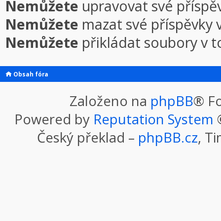
Nemůžete
upravovat své příspě
Nemůžete
mazat své příspěvky 
Nemůžete
přikládat soubory v 
Obsah fóra
Založeno na
phpBB
® F
Powered by
Reputation System
©
Český překlad –
phpBB.cz
, T