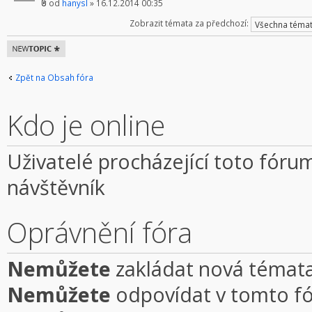
od
hanysl
» 16.12.2014 00:35
Zobrazit témata za předchozí:
Odeslat nové
téma
Zpět na Obsah fóra
Kdo je online
Uživatelé procházející toto fórum
návštěvník
Oprávnění fóra
Nemůžete
zakládat nová témata
Nemůžete
odpovídat v tomto f