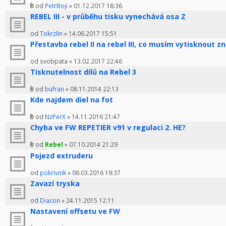
od
PetrBoji
» 01.12.2017 18:36
REBEL III - v průběhu tisku vynechává osa Z
od
Tokrzlin
» 14.06.2017 15:51
Přestavba rebel II na rebel III, co musím vytisknout z
od svobpata » 13.02.2017 22:46
Tisknutelnost dílů na Rebel 3
od
bufran
» 08.11.2014 22:13
Kde najdem diel na fot
od
NzPerX
» 14.11.2016 21:47
Chyba ve FW REPETIER v91 v regulaci 2. HE?
od
Rebel
» 07.10.2014 21:29
Pojezd extruderu
od
pokrivnik
» 06.03.2016 19:37
Zavazí tryska
od
Diacon
» 24.11.2015 12:11
Nastavení offsetu ve FW