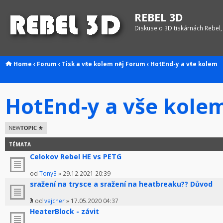
REBEL 3D
Diskuse o 3D tiskárnách Rebel,
Home
‹
Forum
‹
Tisk a vše kolem něj
Forum
‹
HotEnd-y a vše kolem
HotEnd-y a vše kole
Odeslat nové
téma
TÉMATA
Celokov Rebel HE vs PETG
od
Tony3
» 29.12.2021 20:39
sražení na trysce a sražení na heatbreaku?? Důvod
od
vajcner
» 17.05.2020 04:37
HeaterBlock - závit