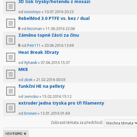
3D tisk trysky/hotendu z mosazi
od
novotnyo
» 10.07.2016 20:23
RebelMod 3.0 PTFE vs. bez / dual
od
kissman
» 11.06.2016 22:04
Záměna topné části za čínu
od
Petr111
» 20.04.2016 13:49
Heat Break 3Draty
od
flyhawk
» 07.04.2016 15:37
MK8
od
zbek
» 21.02.2016 00:03
funkční HE na pellety
od
zemciko
» 15.02.2016 15:12
extruder jedna tryska pro tři filamenty
od
brenen
» 13.01.2016 01:49
Zobrazit témata za předchozí:
Odeslat nové