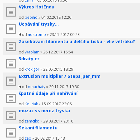
od
Earl1
» 05.05.2018 10:30
Výkres HotEndu
od
pepiho
» 04.02.2018 12:20
Ucpávání trysky...
od
nostromo
» 23.11.2017 00:23
Zasekávání filamentu u delšího tisku - vliv větráku?
od
Waolam
» 26.12.2017 15:54
3draty.cz
od
kroxigor
» 22.05.2015 18:29
Extrusion multiplier / Steps_per_mm
od
dmachaty
» 29.11.2017 19:30
špatné údaje při nahřívání
od
Kouďák
» 15.09.2017 22:06
mozaz vs nerez tryska
od
zemciko
» 29.08.2017 23:10
Sekani filamentu
od
zao
» 26.02.2017 15:43