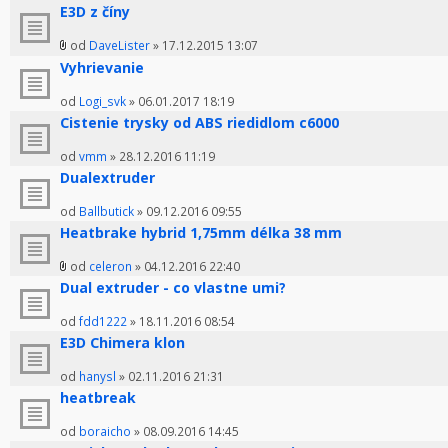
E3D z číny
od
DaveLister
» 17.12.2015 13:07
Vyhrievanie
od
Logi_svk
» 06.01.2017 18:19
Cistenie trysky od ABS riedidlom c6000
od
vmm
» 28.12.2016 11:19
Dualextruder
od
Ballbutick
» 09.12.2016 09:55
Heatbrake hybrid 1,75mm délka 38 mm
od
celeron
» 04.12.2016 22:40
Dual extruder - co vlastne umi?
od
fdd1222
» 18.11.2016 08:54
E3D Chimera klon
od
hanysl
» 02.11.2016 21:31
heatbreak
od
boraicho
» 08.09.2016 14:45