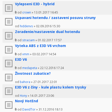
Vylepseni E3D - hybrid
od
crown
» 13.01.2017 16:45
Ucpavani hotendu / zastaveni posuvu struny
od
hiddenvs
» 02.09.2016 15:30
Zoradenie/nastavenie dual hotendu
od
straciam
» 01.02.2017 17:57
Vyteka ABS z E3D V6 vrchom
od
vmm
» 03.02.2017 14:54
E3D V6
od
medapeta
» 22.12.2016 17:24
Životnost zubatice?
od
bahora
» 27.01.2017 22:01
E3D V6 z číny - kule plastu kolem trysky
od
Hony
» 14.01.2017 23:06
Nový HotEnd
od
DavidTor
» 31.12.2016 18:13