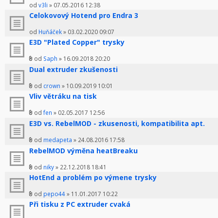
od
v3li
» 07.05.2016 12:38
Celokovový Hotend pro Endra 3
od
Huňáček
» 03.02.2020 09:07
E3D "Plated Copper" trysky
od
Saph
» 16.09.2018 20:20
Dual extruder zkušenosti
od
crown
» 10.09.2019 10:01
Vliv větráku na tisk
od
fen
» 02.05.2017 12:56
E3D vs. RebelMOD - zkusenosti, kompatibilita apt.
od
medapeta
» 24.08.2016 17:58
RebelMOD výměna heatBreaku
od
niky
» 22.12.2018 18:41
HotEnd a problém po výmene trysky
od
pepo44
» 11.01.2017 10:22
Při tisku z PC extruder cvaká