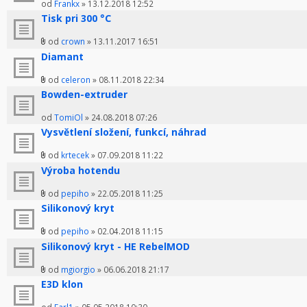
od
Frankx
» 13.12.2018 12:52
Tisk pri 300 °C
od
crown
» 13.11.2017 16:51
Diamant
od
celeron
» 08.11.2018 22:34
Bowden-extruder
od
TomiOl
» 24.08.2018 07:26
Vysvětlení složení, funkcí, náhrad
od
krtecek
» 07.09.2018 11:22
Výroba hotendu
od
pepiho
» 22.05.2018 11:25
Silikonový kryt
od
pepiho
» 02.04.2018 11:15
Silikonový kryt - HE RebelMOD
od
mgiorgio
» 06.06.2018 21:17
E3D klon