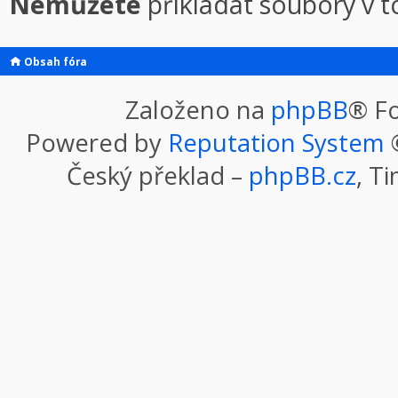
Nemůžete
přikládat soubory v 
Obsah fóra
Založeno na
phpBB
® F
Powered by
Reputation System
©
Český překlad –
phpBB.cz
, T