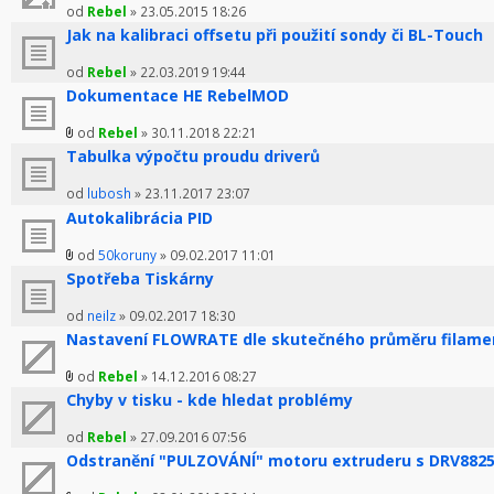
od
Rebel
» 23.05.2015 18:26
Jak na kalibraci offsetu při použití sondy či BL-Touch
od
Rebel
» 22.03.2019 19:44
Dokumentace HE RebelMOD
od
Rebel
» 30.11.2018 22:21
Tabulka výpočtu proudu driverů
od
lubosh
» 23.11.2017 23:07
Autokalibrácia PID
od
50koruny
» 09.02.2017 11:01
Spotřeba Tiskárny
od
neilz
» 09.02.2017 18:30
Nastavení FLOWRATE dle skutečného průměru filame
od
Rebel
» 14.12.2016 08:27
Chyby v tisku - kde hledat problémy
od
Rebel
» 27.09.2016 07:56
Odstranění "PULZOVÁNÍ" motoru extruderu s DRV882