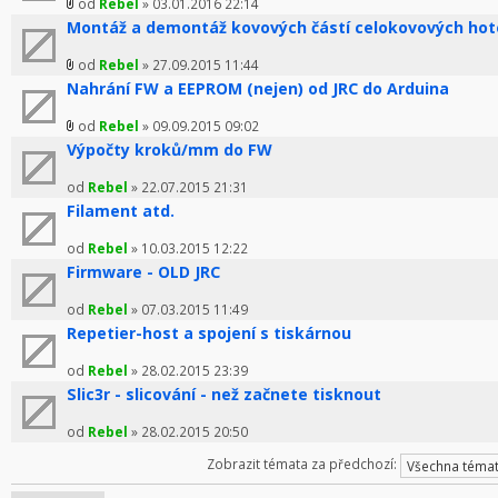
od
Rebel
» 03.01.2016 22:14
Montáž a demontáž kovových částí celokovových ho
od
Rebel
» 27.09.2015 11:44
Nahrání FW a EEPROM (nejen) od JRC do Arduina
od
Rebel
» 09.09.2015 09:02
Výpočty kroků/mm do FW
od
Rebel
» 22.07.2015 21:31
Filament atd.
od
Rebel
» 10.03.2015 12:22
Firmware - OLD JRC
od
Rebel
» 07.03.2015 11:49
Repetier-host a spojení s tiskárnou
od
Rebel
» 28.02.2015 23:39
Slic3r - slicování - než začnete tisknout
od
Rebel
» 28.02.2015 20:50
Zobrazit témata za předchozí: