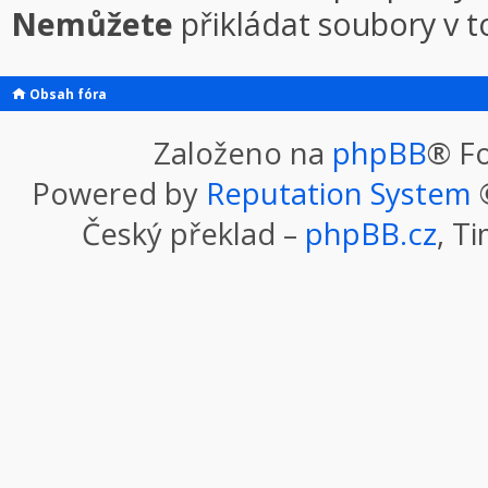
Nemůžete
přikládat soubory v 
Obsah fóra
Založeno na
phpBB
® F
Powered by
Reputation System
©
Český překlad –
phpBB.cz
, T