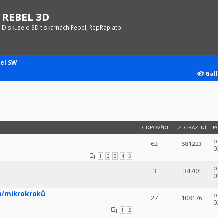
REBEL 3D
Diskuse o 3D tiskárnách Rebel, RepRap atp.
el SW
Gall
ODPOVĚDI
ZOBRAZENÍ
P
o
62
681223
0
1
2
3
4
5
o
3
34708
0
ů/mikrokroků
o
27
108176
0
1
2