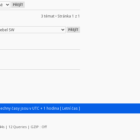
3 témat • Stránka
1
z
1
šechny časy jsou v UTC + 1 hodina [ Letní čas ]
044s | 12 Queries | GZIP : Off