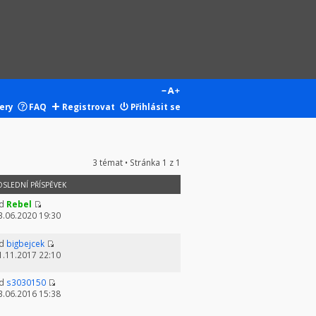
ery
FAQ
Registrovat
Přihlásit se
3 témat • Stránka
1
z
1
OSLEDNÍ PŘÍSPĚVEK
d
Rebel
3.06.2020 19:30
d
bigbejcek
1.11.2017 22:10
d
s3030150
3.06.2016 15:38