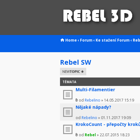
Home
‹
Forum
‹
Ke stažení
Forum
‹
Reb
Rebel SW
Odeslat nové
téma
TÉMATA
Multi-Filamentier
od
Rebelino
» 14.05.2017 15:19
Nějaké nápady?
od
Rebelino
» 01.11.2017 19:09
KrokoCount - přepočty krok
od
Rebel
» 22.07.2015 18:23