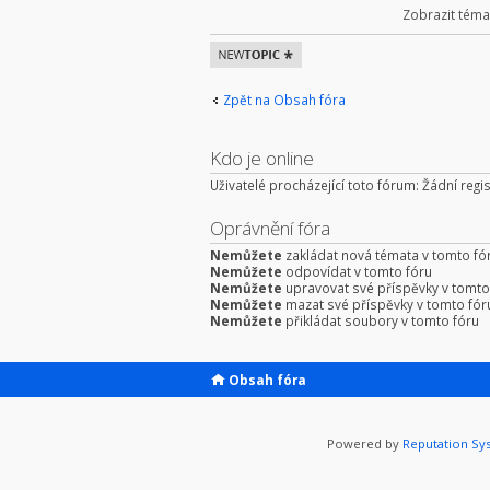
Zobrazit téma
Odeslat nové
téma
Zpět na Obsah fóra
Kdo je online
Uživatelé procházející toto fórum: Žádní regis
Oprávnění fóra
Nemůžete
zakládat nová témata v tomto fó
Nemůžete
odpovídat v tomto fóru
Nemůžete
upravovat své příspěvky v tomto
Nemůžete
mazat své příspěvky v tomto fór
Nemůžete
přikládat soubory v tomto fóru
Obsah fóra
Powered by
Reputation Sy