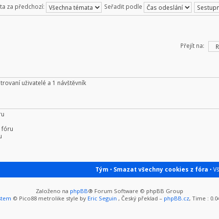
ta za předchozí:
Seřadit podle
Přejít na:
trovaní uživatelé a 1 návštěvník
ru
 fóru
u
Tým
•
Smazat všechny cookies z fóra
• V
Založeno na
phpBB
® Forum Software © phpBB Group
stem
© Pico88 metrolike style by
Eric Seguin
, Český překlad –
phpBB.cz
, Time : 0.