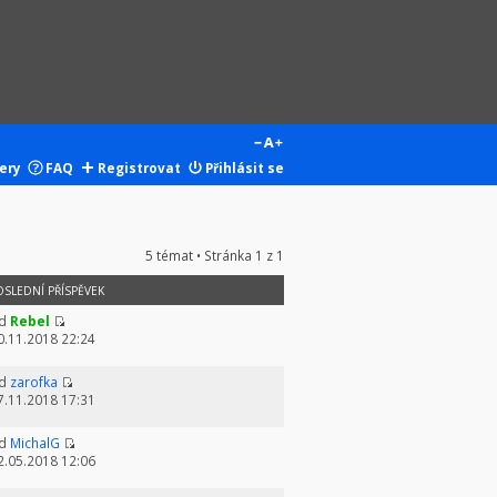
ery
FAQ
Registrovat
Přihlásit se
5 témat • Stránka
1
z
1
OSLEDNÍ PŘÍSPĚVEK
d
Rebel
0.11.2018 22:24
d
zarofka
7.11.2018 17:31
d
MichalG
2.05.2018 12:06