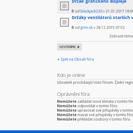
Držák grafického displeje
od
blackjack220
» 21.01.2017 18:0
Držáky ventilátorů starších
od
grim.sk
» 28.12.2015 07:52
Zobrazit téma
Odeslat nové
téma
Zpět na Obsah fóra
Kdo je online
Uživatelé procházející toto fórum: Žádní regis
Oprávnění fóra
Nemůžete
zakládat nová témata v tomto fó
Nemůžete
odpovídat v tomto fóru
Nemůžete
upravovat své příspěvky v tomto
Nemůžete
mazat své příspěvky v tomto fór
Nemůžete
přikládat soubory v tomto fóru