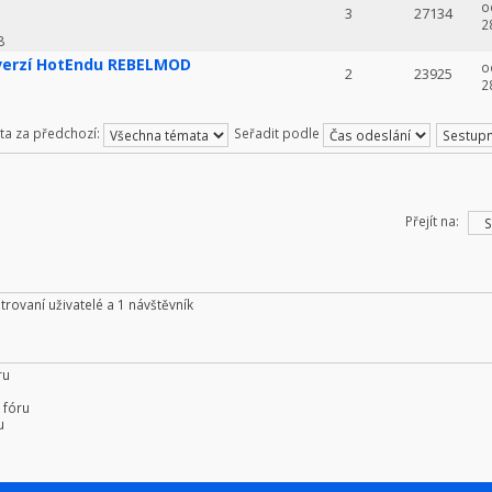
o
3
27134
2
8
 verzí HotEndu REBELMOD
o
2
23925
2
ta za předchozí:
Seřadit podle
Přejít na:
trovaní uživatelé a 1 návštěvník
ru
 fóru
u