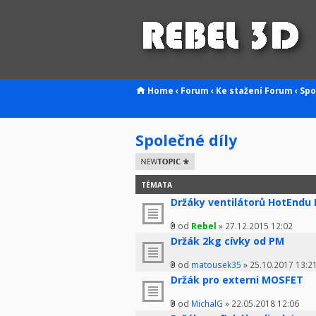
Home
‹
Forum
‹
Ke stažení
Forum
‹
Spo
Společné díly
Odeslat nové
téma
TÉMATA
Držáky ventilátorů HotEndu
od
Rebel
» 27.12.2015 12:02
Držák 2kg cívky od PM
od
matousek35
» 25.10.2017 13:2
Držák pro externi MOSFET
od
MichalG
» 22.05.2018 12:06