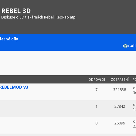
REBEL 3D
Diskuse o 3D tiskárnách Rebel, RepRap atp.
lečné díly
Gall
ODPOVĚDI
ZOBRAZENÍ
P
 REBELMOD v3
o
7
321858
3
o
1
27842
1
1
o
0
26099
2