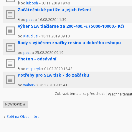
od
lubosh
» 03.11.2019 19:40
Začátečnické potíže a jejich řešení
od
peca
» 16.08.2020 11:39
Výber SLA tlačiarne za 200-400,-€ (5000-10000,- Kč)
od
Klaudius
» 18.11.2019 09:10
Rady s výběrem značky resinu a dobrého eshopu
od
peca
» 25.08.2020 09:19
Photon - odsávání
od
mcparyk
» 01.02.2020 18:43
Potřeby pro SLA tisk - do začátku
od
walter2
» 26.12.2019 15:41
Zobrazit témata za předchozí:
Odeslat nové
téma
Zpět na Obsah fóra