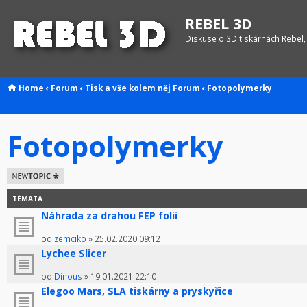
REBEL 3D
Diskuse o 3D tiskárnách Rebel,
Home
‹
Forum
‹
Tisk a vše kolem něj
Forum
‹
Fotopolymerky
Fotopolymerky
Odeslat nové
téma
TÉMATA
Náhrada za drahou FEP folii
od
zemciko
» 25.02.2020 09:12
Lychee Slicer
od
Dinous
» 19.01.2021 22:10
Elegoo Mars, SLA tiskárny a pryskyřice