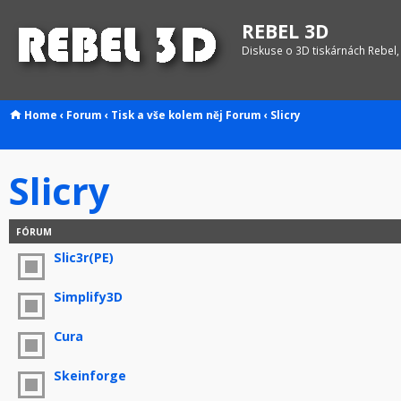
REBEL 3D
Diskuse o 3D tiskárnách Rebel,
Home
‹
Forum
‹
Tisk a vše kolem něj
Forum
‹
Slicry
Slicry
FÓRUM
Slic3r(PE)
Simplify3D
Cura
Skeinforge