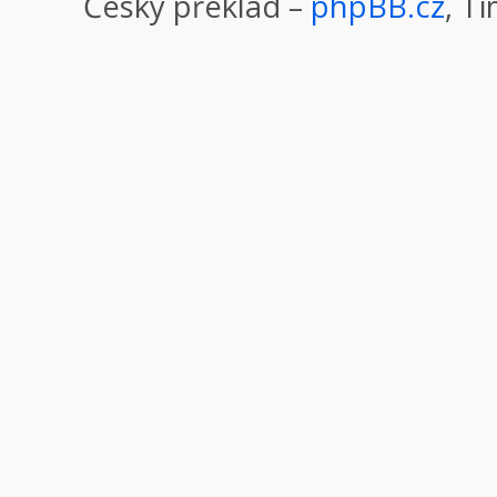
Český překlad –
phpBB.cz
, T