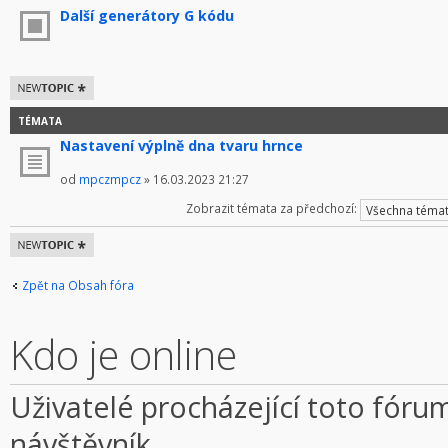
Další generátory G kódu
Odeslat nové
téma
TÉMATA
Nastavení výplně dna tvaru hrnce
od
mpczmpcz
» 16.03.2023 21:27
Zobrazit témata za předchozí:
Odeslat nové
téma
Zpět na Obsah fóra
Kdo je online
Uživatelé procházející toto fórum
návštěvník