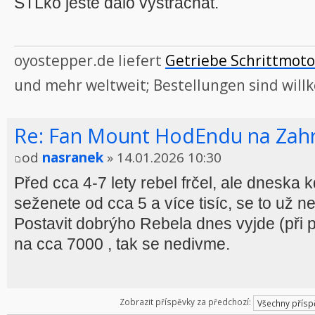
STLko ještě dalo vyštrachat.
oyostepper.de liefert
Getriebe Schrittmoto
und mehr weltweit; Bestellungen sind wil
Re: Fan Mount HodEndu na Zah
od
nasranek
» 14.01.2026 10:30
Před cca 4-7 lety rebel frčel, ale dneska k
seženete od cca 5 a více tisíc, se to už ne
Postavit dobrýho Rebela dnes vyjde (při 
na cca 7000 , tak se nedivme.
Zobrazit příspěvky za předchozí: