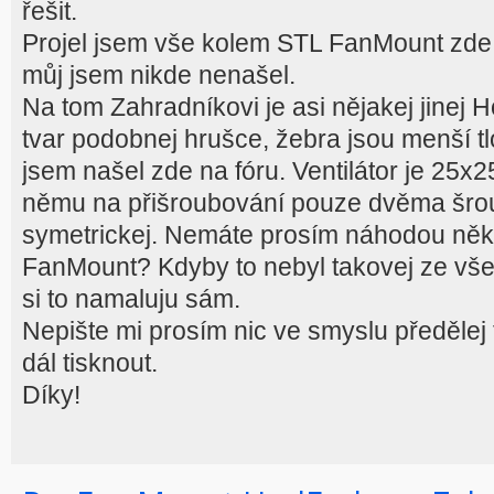
řešit.
Projel jsem vše kolem STL FanMount zde
můj jsem nikde nenašel.
Na tom Zahradníkovi je asi nějakej jinej 
tvar podobnej hrušce, žebra jsou menší tlo
jsem našel zde na fóru. Ventilátor je 25x
němu na přišroubování pouze dvěma šro
symetrickej. Nemáte prosím náhodou něk
FanMount? Kdyby to nebyl takovej ze všech
si to namaluju sám.
Nepište mi prosím nic ve smyslu předělej to
dál tisknout.
Díky!