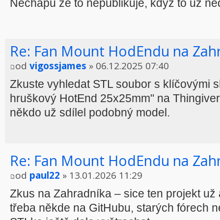
Nechápu že to nepublikuje, když to už ne
Re: Fan Mount HodEndu na Zah
od
vigossjames
» 06.12.2025 07:40
Zkuste vyhledat STL soubor s klíčovými s
hruškový HotEnd 25x25mm" na Thingiver
někdo už sdílel podobný model.
Re: Fan Mount HodEndu na Zah
od
paul22
» 13.01.2026 11:29
Zkus na Zahradníka – sice ten projekt už a
třeba někde na GitHubu, starých fórech 