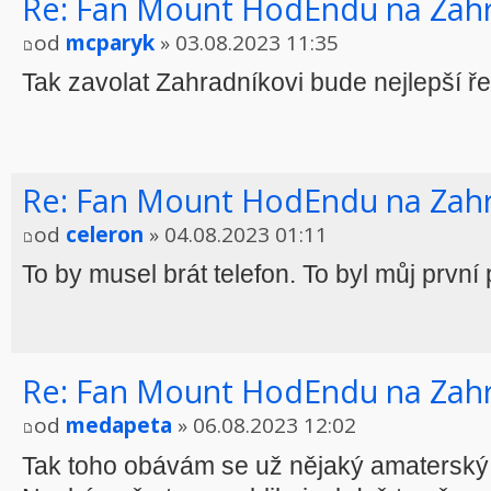
Re: Fan Mount HodEndu na Zah
od
mcparyk
» 03.08.2023 11:35
Tak zavolat Zahradníkovi bude nejlepší ř
Re: Fan Mount HodEndu na Zah
od
celeron
» 04.08.2023 01:11
To by musel brát telefon. To byl můj první p
Re: Fan Mount HodEndu na Zah
od
medapeta
» 06.08.2023 12:02
Tak toho obávám se už nějaký amaterský 