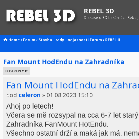
REBEL 3D
Diskuse o 3D tiskárnách Rebel,
Home
‹
Forum
‹
Stavba - rady - nejasnosti
Forum
‹
REBEL II
Fan Mount HodEndu na Zahradníka
Odeslat
odpověď
Fan Mount HodEndu na Zahra
od
celeron
» 01.08.2023 15:10
Ahoj po letech!
Včera se mě rozsypal na cca 6-7 let starý
Zahradníka FanMount HotEndu.
Všechno ostatní drží a maká jak má, nem