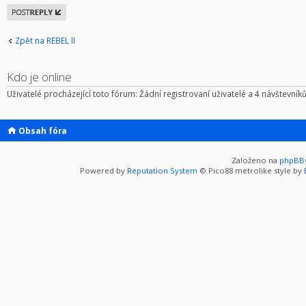
Odeslat
odpověď
Zpět na REBEL II
Kdo je online
Uživatelé procházející toto fórum: Žádní registrovaní uživatelé a 4 návštevník
Obsah fóra
Založeno na
phpBB
Powered by
Reputation System
© Pico88 metrolike style by