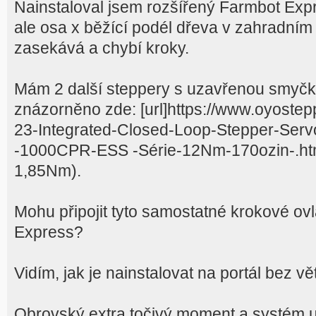
Nainstaloval jsem rozšířený Farmbot Expr
ale osa x běžící podél dřeva v zahradním
zasekává a chybí kroky.
Mám 2 další steppery s uzavřenou smyčk
znázorněno zde: [url]https://www.oyost
23-Integrated-Closed-Loop-Stepper-Ser
-1000CPR-ESS -Série-12Nm-170ozin-.html
1,85Nm).
Mohu připojit tyto samostatné krokové ov
Express?
Vidím, jak je nainstalovat na portál bez v
Obrovský extra točivý moment a systém 