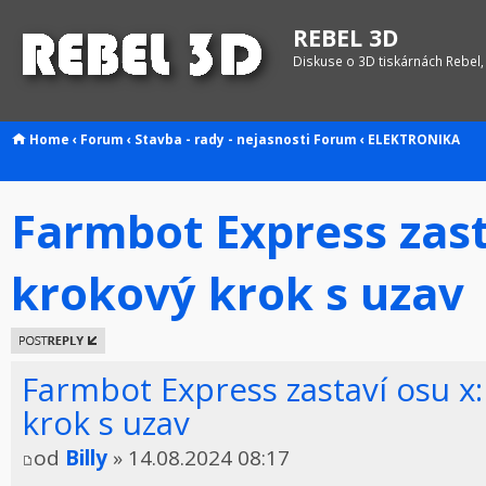
REBEL 3D
Diskuse o 3D tiskárnách Rebel,
Home
‹
Forum
‹
Stavba - rady - nejasnosti
Forum
‹
ELEKTRONIKA
Farmbot Express zast
krokový krok s uzav
Odeslat
odpověď
Farmbot Express zastaví osu x
krok s uzav
od
Billy
» 14.08.2024 08:17