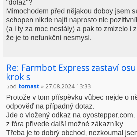
"dotaz"?
Mimochodem před nějakou doboy jsem se 
schopen nikde najít naprosto nic pozitiv
(a i ty za moc nestály) a pak to zmizelo i 
že je to nefunkční nesmysl.
Re: Farmbot Express zastaví osu
krok s
od
tomast
» 27.08.2024 13:33
Protože v tom příspěvku vůbec nejde o ně
odpověď na případný dotaz.
Jde o vložený odkaz na oyostepper.com,
z fóra přivede další možné zákazníky.
Třeba je to dobrý obchod, nezkoumal jsem