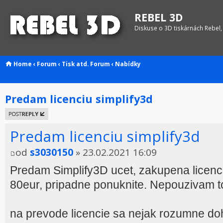
REBEL 3D
Diskuse o 3D tiskárnách Rebel,
Home
‹
Forum
‹
Tisk atd.
Forum
‹
Nabídky
Predam licenciu simplify3d
Odeslat
odpověď
Predam licenciu simplify3d
od
s3030150
» 23.02.2021 16:09
Predam Simplify3D ucet, zakupena licenc
80eur, pripadne ponuknite. Nepouzivam t
na prevode licencie sa nejak rozumne do