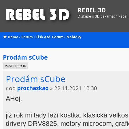
REBEL 3D
Diskuse o 3D tiskárnách Rebel,
Home
‹
Forum
‹
Tisk atd.
Forum
‹
Nabídky
Prodám sCube
Odeslat
odpověď
Prodám sCube
od
prochazkao
» 22.11.2021 13:30
AHoj,
již rok mi tady leží kostka, klasická vel
drivery DRV8825, motory microcom, grafi