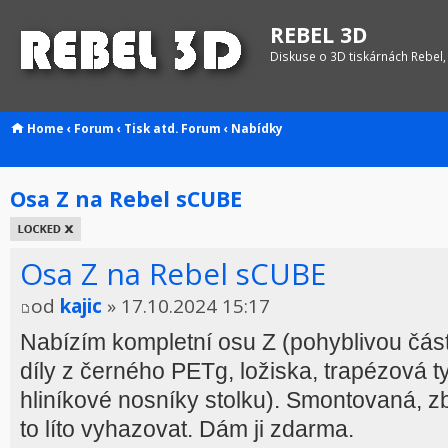
REBEL 3D
Diskuse o 3D tiskárnách Rebel,
Home
‹
Forum
‹
Tisk atd.
Forum
‹
Nabídky
Osa Z na Rebel sCUBE
Téma
uzamknuto
Osa Z na Rebel sCUBE
od
kajic
» 17.10.2024 15:17
Nabízím kompletní osu Z (pohyblivou čás
díly z černého PETg, ložiska, trapézová ty
hliníkové nosníky stolku). Smontovaná, zb
to líto vyhazovat. Dám ji zdarma.