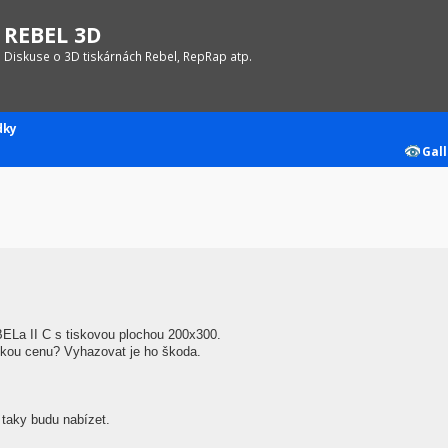
REBEL 3D
Diskuse o 3D tiskárnách Rebel, RepRap atp.
dky
Gall
La II C s tiskovou plochou 200x300.
kou cenu? Vyhazovat je ho škoda.
 taky budu nabízet.