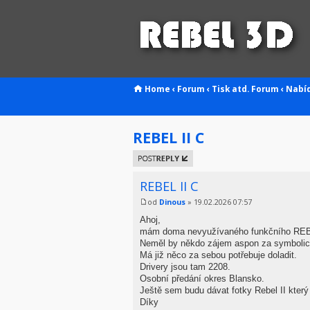
Home
‹
Forum
‹
Tisk atd.
Forum
‹
Nabí
REBEL II C
Odeslat
odpověď
REBEL II C
od
Dinous
» 19.02.2026 07:57
Ahoj,
mám doma nevyužívaného funkčního REBE
Neměl by někdo zájem aspon za symbolic
Má již něco za sebou potřebuje doladit.
Drivery jsou tam 2208.
Osobní předání okres Blansko.
Ještě sem budu dávat fotky Rebel II který
Díky