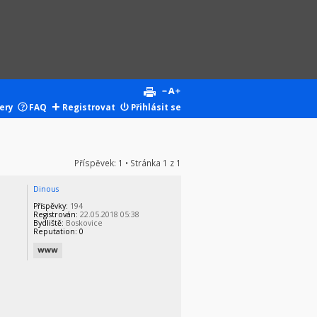
ery
FAQ
Registrovat
Přihlásit se
Příspěvek: 1 • Stránka
1
z
1
Dinous
Příspěvky:
194
Registrován:
22.05.2018 05:38
Bydliště:
Boskovice
Reputation:
0