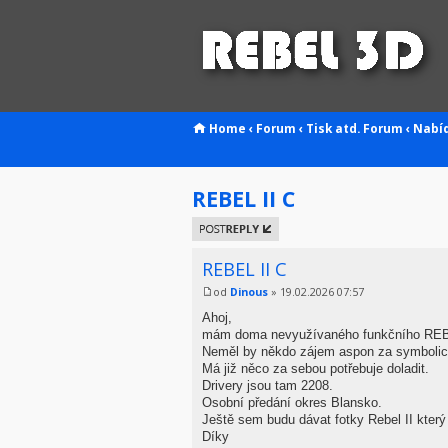
Home
‹
Forum
‹
Tisk atd.
Forum
‹
Nabí
REBEL II C
Odeslat
odpověď
REBEL II C
od
Dinous
» 19.02.2026 07:57
Ahoj,
mám doma nevyužívaného funkčního REBE
Neměl by někdo zájem aspon za symbolic
Má již něco za sebou potřebuje doladit.
Drivery jsou tam 2208.
Osobní předání okres Blansko.
Ještě sem budu dávat fotky Rebel II který
Díky