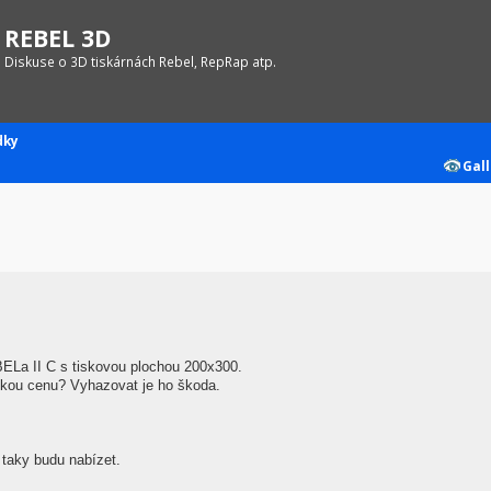
REBEL 3D
Diskuse o 3D tiskárnách Rebel, RepRap atp.
dky
Gall
La II C s tiskovou plochou 200x300.
kou cenu? Vyhazovat je ho škoda.
 taky budu nabízet.