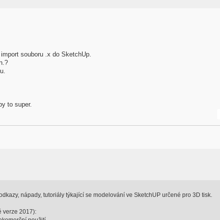
 import souboru .x do SketchUp.
n.?
u.
by to super.
dkazy, nápady, tutoriály týkající se modelování ve SketchUP určené pro 3D tisk.
ě verze 2017):