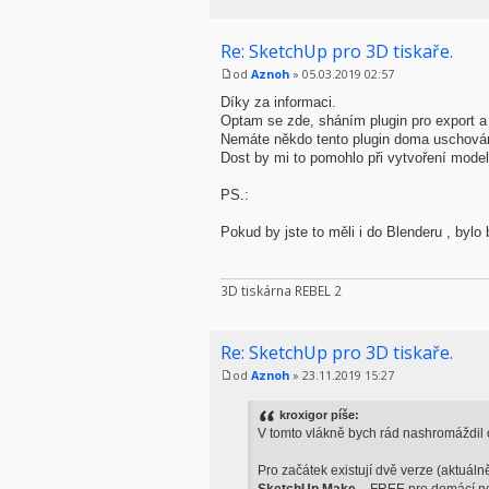
Re: SketchUp pro 3D tiskaře.
od
Aznoh
» 05.03.2019 02:57
Díky za informaci.
Optam se zde, sháním plugin pro export a
Nemáte někdo tento plugin doma uschová
Dost by mi to pomohlo při vytvoření model
PS.:
Pokud by jste to měli i do Blenderu , bylo 
3D tiskárna REBEL 2
Re: SketchUp pro 3D tiskaře.
od
Aznoh
» 23.11.2019 15:27
kroxigor píše:
V tomto vlákně bych rád nashromáždil o
Pro začátek existují dvě verze (aktuáln