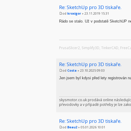
Re: SketchUp pro 3D tiskaře.
od
kroxigor
» 23.11.2019 15:31
Rádo se stalo. Už v podstatě SketchUP nep
PrusaSlicer2, Simplify3D, TinkerCAD, Free
Re: SketchUp pro 3D tiskaře.
od
Costa
» 23.10.2025 09:03
Jen jsem byl kdysi před lety registrován n
skysmotor.co.uk prodává online následujíc
převodovky a v případě potřeby je lze zako
Re: SketchUp pro 3D tiskaře.
od
Beau2
» 05.01.2026 10:01