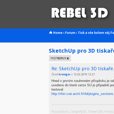
Home
‹
Forum
‹
Tisk a vše kolem něj
F
SketchUp pro 3D tiskař
Odeslat
odpověď
Re: SketchUp pro 3D tiskaře.
od
kroxigor
» 12.02.2019 12:21
Hned v prvním souhrnném příspěvku je odka
uvedeno do které verze SU je případně pod
testoval
http://rhin.crai.archi.fr/rld/plugins_section
PrusaSlicer2, Simplify3D, TinkerCAD, Free