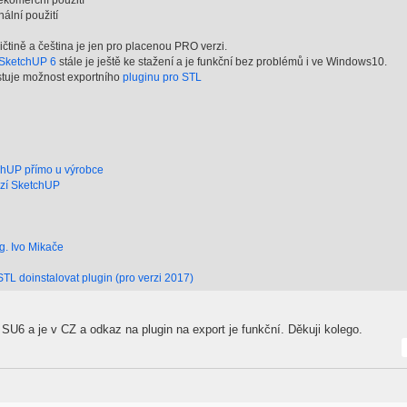
komerční použití
ální použití
tině a čeština je jen pro placenou PRO verzi.
SketchUP 6
stále je ještě ke stažení a je funkční bez problémů i ve Windows10.
istuje možnost exportního
pluginu pro STL
tchUP přímo u výrobce
erzí SketchUP
g. Ivo Mikače
 STL doinstalovat plugin (pro verzi 2017)
 SU6 a je v CZ a odkaz na plugin na export je funkční. Děkuji kolego.