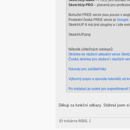
SketchUp Make
– FREE pro domácí ne
SketchUp PRO
– placená pro profesion
Bohužel FREE verze jsou pouze v anglič
Poslední česká FREE verze je
Google 
SketchUP 6 má jiné pluginy a i zde ex
SketchUP.png
Několik užitečných odokazů:
Stránka ke stažení aktuální verze Ske
Česká stránka pro stažení i starších v
Návody pro začátečníky
Výborný popis a spoustu tutoriálů od In
Po instalaci je nutné pro export/import
Děkuji za funkční odkazy. Stáhnul jsem si
3D tiskárna REBEL 2