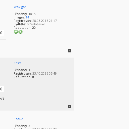
kroxigor
Příspěvky:
1815
Images:
14
Registrován:
28.03.2015 21:17
Bydliště:
Středočesko
Reputation:
20
0
Costa
Příspěvky:
1
Registrován:
23.10.2025 05:49
Reputation:
0
0
ové
Beau2
Příspěvky:
3