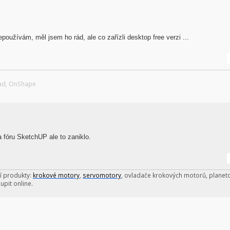
oužívám, měl jsem ho rád, ale co zařízli desktop free verzi ...
Cad, OnShape
a fóru SketchUP ale to zaniklo.
í produkty:
krokové motory
,
servomotory
, ovladače krokových motorů, planet
upit online.