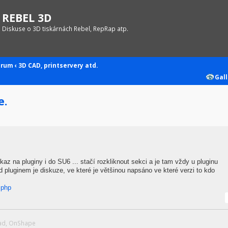
REBEL 3D
Diskuse o 3D tiskárnách Rebel, RepRap atp.
orum
‹
3D CAD, printservery atd.
Gall
e.
z na pluginy i do SU6 ... stačí rozkliknout sekci a je tam vždy u pluginu
 pluginem je diskuze, ve které je většinou napsáno ve které verzi to kdo
s.php
Cad, OnShape