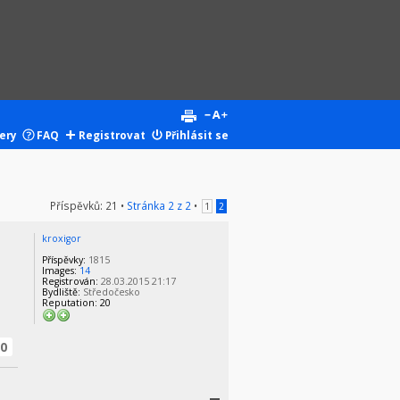
ery
FAQ
Registrovat
Přihlásit se
Příspěvků: 21 •
Stránka
2
z
2
•
1
2
kroxigor
Příspěvky:
1815
Images:
14
Registrován:
28.03.2015 21:17
Bydliště:
Středočesko
Reputation:
20
0