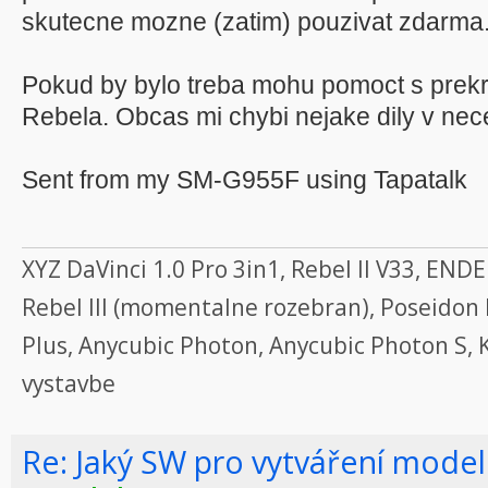
skutecne mozne (zatim) pouzivat zdarma
Pokud by bylo treba mohu pomoct s prekr
Rebela. Obcas mi chybi nejake dily v nec
Sent from my SM-G955F using Tapatalk
XYZ DaVinci 1.0 Pro 3in1, Rebel II V33, EN
Rebel III (momentalne rozebran), Poseidon
Plus, Anycubic Photon, Anycubic Photon S, 
vystavbe
Re: Jaký SW pro vytváření model