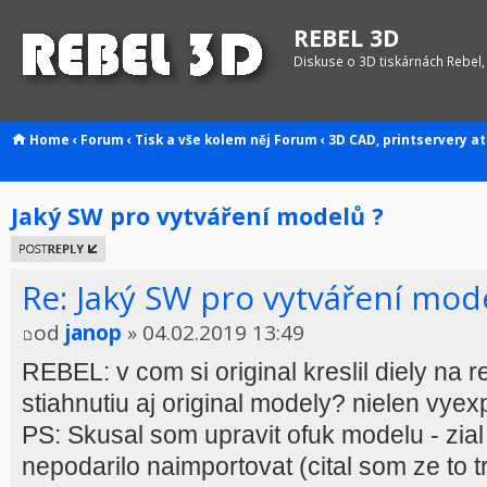
REBEL 3D
Diskuse o 3D tiskárnách Rebel,
Home
‹
Forum
‹
Tisk a vše kolem něj
Forum
‹
3D CAD, printservery at
Jaký SW pro vytváření modelů ?
Odeslat
odpověď
Re: Jaký SW pro vytváření mod
od
janop
» 04.02.2019 13:49
REBEL: v com si original kreslil diely na 
stiahnutiu aj original modely? nielen vy
PS: Skusal som upravit ofuk modelu - zial 
nepodarilo naimportovat (cital som ze to t