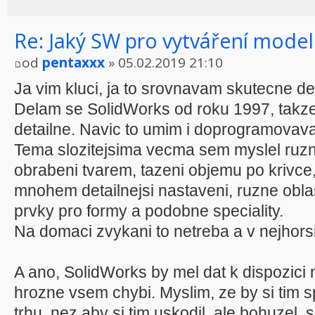
Re: Jaký SW pro vytváření model
od
pentaxxx
» 05.02.2019 21:10
Ja vim kluci, ja to srovnavam skutecne det
Delam se SolidWorks od roku 1997, takz
detailne. Navic to umim i doprogramovava
Tema slozitejsima vecma sem myslel ruzn
obrabeni tvarem, tazeni objemu po krivc
mnohem detailnejsi nastaveni, ruzne obla
prvky pro formy a podobne speciality.
Na domaci zvykani to netreba a v nejhorsi
A ano, SolidWorks by mel dat k dispozici n
hrozne vsem chybi. Myslim, ze by si tim s
trhu, nez aby si tim uskodil, ale bohuzel, 