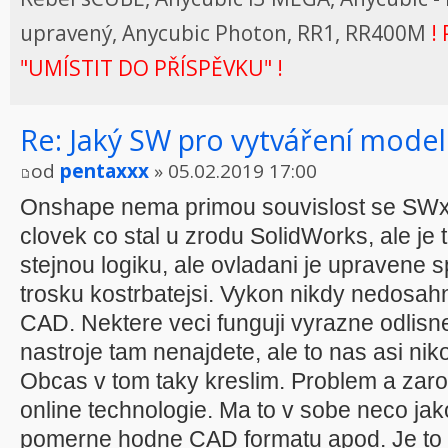
upravený, Anycubic Photon, RR1, RR400M
! 
"UMÍSTIT DO PŘÍSPĚVKU" !
Re: Jaký SW pro vytváření model
od
pentaxxx
» 05.02.2019 17:00
Onshape nema primou souvislost se SWx. 
clovek co stal u zrodu SolidWorks, ale je
stejnou logiku, ale ovladani je upravene 
trosku kostrbatejsi. Vykon nikdy nedosah
CAD. Nektere veci funguji vyrazne odlisne
nastroje tam nenajdete, ale to nas asi nik
Obcas v tom taky kreslim. Problem a zarov
online technologie. Ma to v sobe neco ja
pomerne hodne CAD formatu apod. Je to 