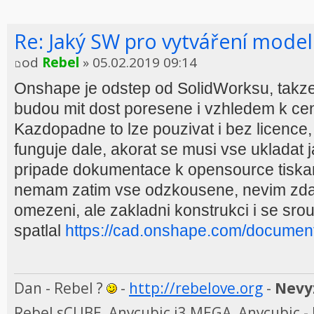
Re: Jaký SW pro vytváření model
od
Rebel
» 05.02.2019 09:14
Onshape je odstep od SolidWorksu, takz
budou mit dost poresene i vzhledem k ce
Kazdopadne to lze pouzivat i bez licence, 
funguje dale, akorat se musi vse ukladat j
pripade dokumentace k opensource tisk
nemam zatim vse odzkousene, nevim zda
omezeni, ale zakladni konstrukci i se sr
spatlal
https://cad.onshape.com/document
Dan - Rebel ?
-
http://rebelove.org
-
Nevyz
Rebel sCUBE, Anycubic i3 MEGA, Anycubic - 