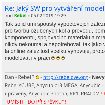
Re: Jaký SW pro vytváření model
od
Rebel
» 05.02.2019 19:29
Tak solid umi spousty vypoctovejch zalezi
pro tvorbu ozubenych kol a prevodu, pom
komponentu, spojovaciho materialu a mrak
nikdy nekoumal a nepotreboval, tak jako v
ta online zalezitost vcelku vyhovuje, pro
modelovat i v praci
Dan - Rebel ?
-
http://rebelove.org
-
Nevyz
Rebel sCUBE, Anycubic i3 MEGA, Anycubic - 
upravený, Anycubic Photon, RR1, RR400M
! 
"UMÍSTIT DO PŘÍSPĚVKU" !