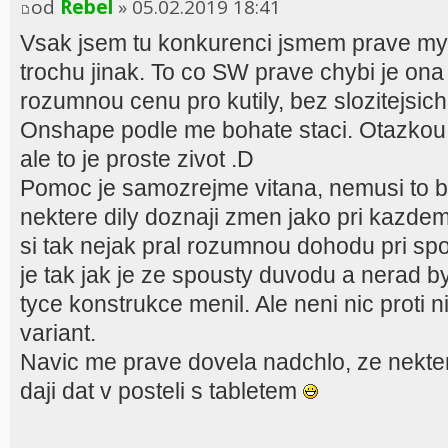
od
Rebel
» 05.02.2019 18:41
Vsak jsem tu konkurenci jsmem prave mysl
trochu jinak. To co SW prave chybi je ona 
rozumnou cenu pro kutily, bez slozitejsich
Onshape podle me bohate staci. Otazkou je
ale to je proste zivot .D
Pomoc je samozrejme vitana, nemusi to byt
nektere dily doznaji zmen jako pri kazde
si tak nejak pral rozumnou dohodu pri spol
je tak jak je ze spousty duvodu a nerad 
tyce konstrukce menil. Ale neni nic proti n
variant.
Navic me prave dovela nadchlo, ze nekte
daji dat v posteli s tabletem