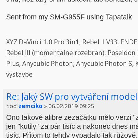
Sent from my SM-G955F using Tapatalk
XYZ DaVinci 1.0 Pro 3in1, Rebel II V33, EN
Rebel III (momentalne rozebran), Poseidon
Plus, Anycubic Photon, Anycubic Photon S, 
vystavbe
Re: Jaký SW pro vytváření model
od
zemciko
» 06.02.2019 09:25
Ono takové alibre zezačátku mělo verzi "
jen "kutily" za pár tisíc a nakonec dnes m
tisíc. Přitom to tehdy vypadalo tak růžově.