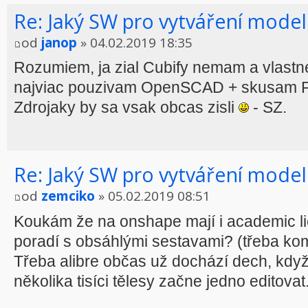
Re: Jaký SW pro vytváření model
od
janop
» 04.02.2019 18:35
Rozumiem, ja zial Cubify nemam a vlastn
najviac pouzivam OpenSCAD + skusam F
Zdrojaky by sa vsak obcas zisli
- SZ.
Re: Jaký SW pro vytváření model
od
zemciko
» 05.02.2019 08:51
Koukám že na onshape mají i academic lic
poradí s obsáhlými sestavami? (třeba kom
Třeba alibre občas už dochází dech, když
několika tisíci tělesy začne jedno editovat.