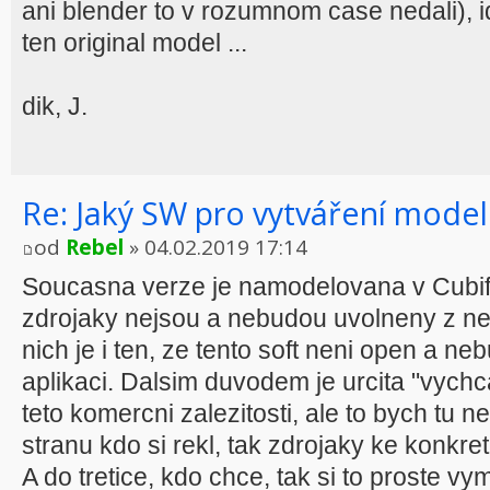
ani blender to v rozumnom case nedali), i
ten original model ...
dik, J.
Re: Jaký SW pro vytváření model
od
Rebel
» 04.02.2019 17:14
Soucasna verze je namodelovana v Cubif
zdrojaky nejsou a nebudou uvolneny z ne
nich je i ten, ze tento soft neni open a n
aplikaci. Dalsim duvodem je urcita "vychc
teto komercni zalezitosti, ale to bych tu n
stranu kdo si rekl, tak zdrojaky ke konkre
A do tretice, kdo chce, tak si to proste v