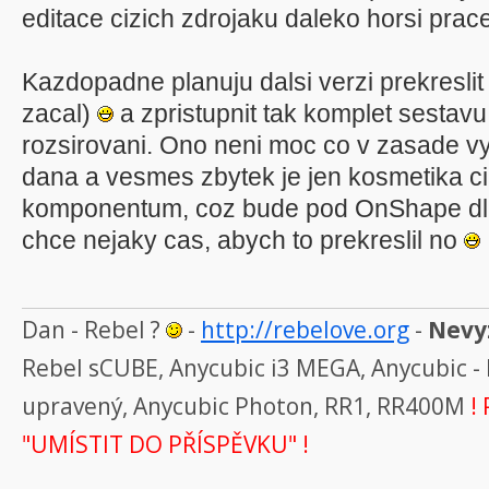
editace cizich zdrojaku daleko horsi pra
Kazdopadne planuju dalsi verzi prekresli
zacal)
a zpristupnit tak komplet sestavu
rozsirovani. Ono neni moc co v zasade vy
dana a vesmes zbytek je jen kosmetika ci
komponentum, coz bude pod OnShape dle
chce nejaky cas, abych to prekreslil no
Dan - Rebel ?
-
http://rebelove.org
-
Nevyz
Rebel sCUBE, Anycubic i3 MEGA, Anycubic - 
upravený, Anycubic Photon, RR1, RR400M
! 
"UMÍSTIT DO PŘÍSPĚVKU" !