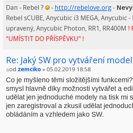
Dan - Rebel ?
-
http://rebelove.org
-
Nevyz
Rebel sCUBE, Anycubic i3 MEGA, Anycubic - 
upravený, Anycubic Photon, RR1, RR400M
! 
"UMÍSTIT DO PŘÍSPĚVKU" !
Re: Jaký SW pro vytváření model
od
zemciko
» 05.02.2019 18:58
Co je myšleno těmi složitějšími funkcemi
smysl hlavně díky možnosti vytvářet a edit
udělat jen jednoduché modely na tisk mi st
jen zaregistroval a zkusil udělat jednoduch
obládáním a vzhledem jako SW.