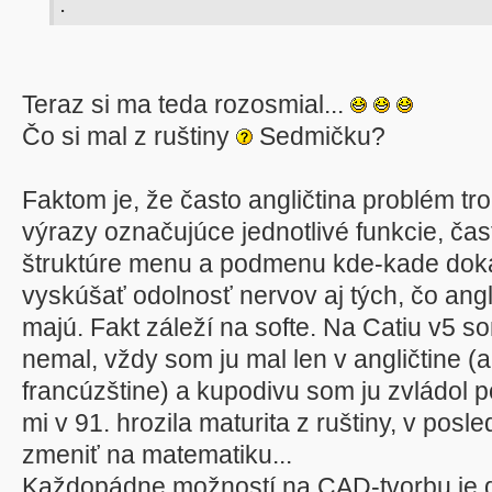
.
Teraz si ma teda rozosmial...
Čo si mal z ruštiny
Sedmičku?
Faktom je, že často angličtina problém t
výrazy označujúce jednotlivé funkcie, č
štruktúre menu a podmenu kde-kade doká
vyskúšať odolnosť nervov aj tých, čo angli
majú. Fakt záleží na softe. Na Catiu v5 s
nemal, vždy som ju mal len v angličtine (
francúzštine) a kupodivu som ju zvládol p
mi v 91. hrozila maturita z ruštiny, v posle
zmeniť na matematiku...
Každopádne možností na CAD-tvorbu je dn