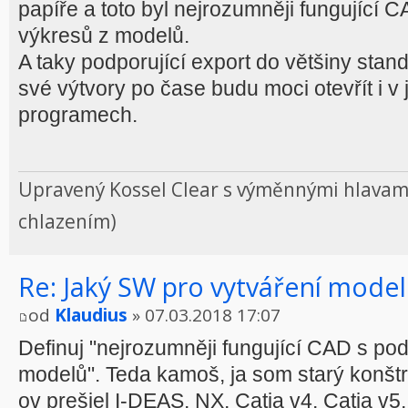
papíře a toto byl nejrozumněji fungující 
výkresů z modelů.
A taky podporující export do většiny stand
své výtvory po čase budu moci otevřít i v 
programech.
Upravený Kossel Clear s výměnnými hlavami
chlazením)
Re: Jaký SW pro vytváření model
od
Klaudius
» 07.03.2018 17:07
Definuj "nejrozumněji fungující CAD s po
modelů". Teda kamoš, ja som starý konšt
ov prešiel I-DEAS, NX, Catia v4, Catia v5