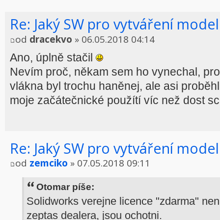
Re: Jaký SW pro vytváření model
od
dracekvo
» 06.05.2018 04:14
Ano, úplně stačil
Nevím proč, někam sem ho vynechal, pro
vlákna byl trochu haněnej, ale asi proběh
moje začátečnické použítí víc než dost s
Re: Jaký SW pro vytváření model
od
zemciko
» 07.05.2018 09:11
Otomar píše:
Solidworks verejne licence "zdarma" nen
zeptas dealera, jsou ochotni.