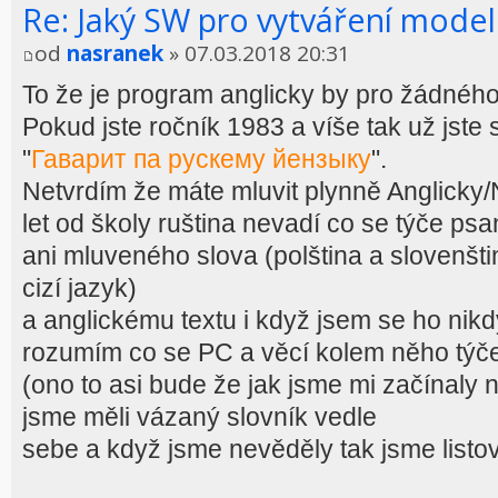
Re: Jaký SW pro vytváření model
od
nasranek
» 07.03.2018 20:31
To že je program anglicky by pro žádnéh
Pokud jste ročník 1983 a víše tak už jste 
"
Гаварит па рускему йензыку
".
Netvrdím že máte mluvit plynně Anglicky
let od školy ruština nevadí co se týče ps
ani mluveného slova (polština a slovenšti
cizí jazyk)
a anglickému textu i když jsem se ho nikd
rozumím co se PC a věcí kolem něho týč
(ono to asi bude že jak jsme mi začínaly 
jsme měli vázaný slovník vedle
sebe a když jsme nevěděly tak jsme listov