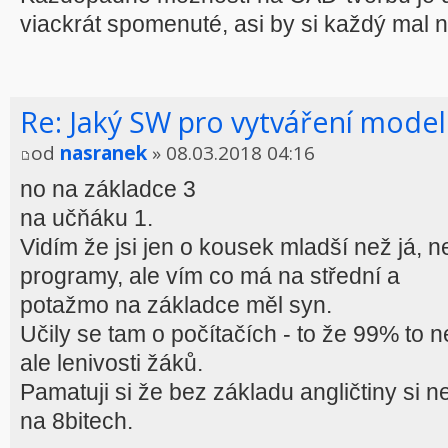
viackrát spomenuté, asi by si každý mal ná
Re: Jaký SW pro vytváření model
od
nasranek
» 08.03.2018 04:16
no na základce 3
na učňáku 1.
Vidím že jsi jen o kousek mladší než já, 
programy, ale vím co má na střední a
potažmo na základce měl syn.
Učily se tam o počítačích - to že 99% to 
ale lenivosti žáků.
Pamatuji si že bez základu angličtiny si 
na 8bitech.