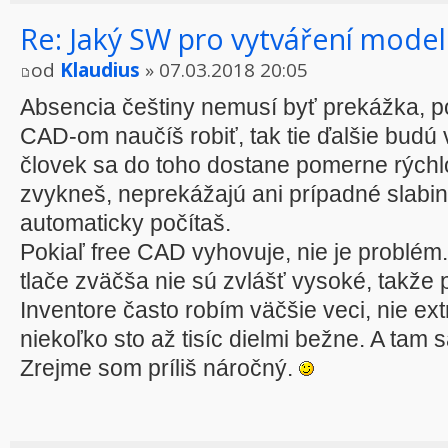
Re: Jaký SW pro vytváření model
od
Klaudius
» 07.03.2018 20:05
Absencia češtiny nemusí byť prekážka, p
CAD-om naučíš robiť, tak tie ďalšie bud
človek sa do toho dostane pomerne rýchlo.
zvykneš, neprekážajú ani prípadné slabiny
automaticky počítaš.
Pokiaľ free CAD vyhovuje, nie je problém
tlače zväčša nie sú zvlášť vysoké, takže 
Inventore často robím väčšie veci, nie ex
niekoľko sto až tisíc dielmi bežne. A tam s
Zrejme som príliš náročný.