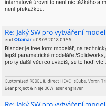
internetové úrovni to není nic těžkého a 
není překážkou.
Re: Jaký SW pro vytváření model
od
Otomar
» 08.03.2018 09:56
Blender je free form modelář, na technick
lepší parametrické modeláře /Solidworks,..
pro ty další věci co uvádíš, se to hodí víc..
Customized REBEL II, direct HEVO, sCube, Voron Tr
Bear project & Neje 30W laser engraver
Re: Jaký SW pro vytváření model