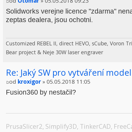
od
Otomar
» 05.05.2018 09:23
Solidworks verejne licence "zdarma" nena
zeptas dealera, jsou ochotni.
Customized REBEL II, direct HEVO, sCube, Voron Tr
Bear project & Neje 30W laser engraver
Re: Jaký SW pro vytváření model
od
kroxigor
» 05.05.2018 11:05
Fusion360 by nestačil?
PrusaSlicer2, Simplify3D, TinkerCAD, Free