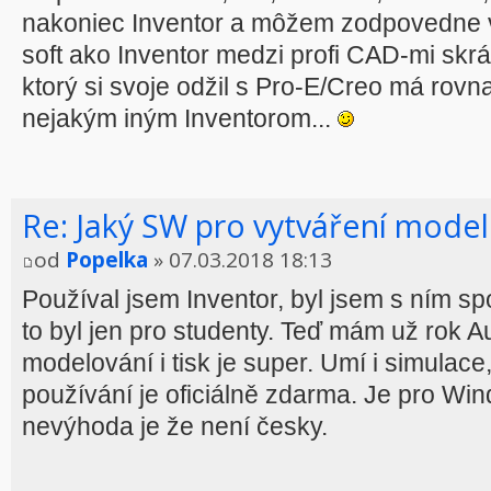
nakoniec Inventor a môžem zodpovedne vy
soft ako Inventor medzi profi CAD-mi skrá
ktorý si svoje odžil s Pro-E/Creo má rov
nejakým iným Inventorom...
Re: Jaký SW pro vytváření model
od
Popelka
» 07.03.2018 18:13
Používal jsem Inventor, byl jsem s ním s
to byl jen pro studenty. Teď mám už rok 
modelování i tisk je super. Umí i simula
používání je oficiálně zdarma. Je pro Wi
nevýhoda je že není česky.