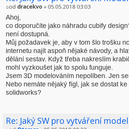
od
dracekvo
» 05.05.2018 03:03
Ahoj,
co doporučíte jako náhradu cubify design
není dostupná.
Můj požadavek je, aby v tom šlo trošku nor
internetu najít aspoň nějaké návody, a h
dělání sestav. Když třeba nakreslím krabi
mohl vyzkoušet jak to spolu funguje.
Jsem 3D modelováním nepolíben. Jen sem 
Nebo nemáte nějaký fígl, jak se dostat ke
solidworks?
Re: Jaký SW pro vytváření model