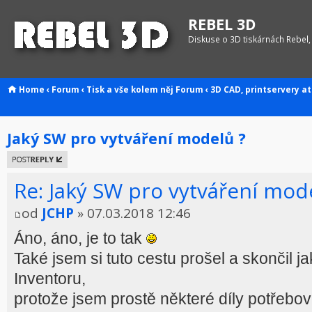
REBEL 3D
Diskuse o 3D tiskárnách Rebel,
Home
‹
Forum
‹
Tisk a vše kolem něj
Forum
‹
3D CAD, printservery at
Jaký SW pro vytváření modelů ?
Odeslat
odpověď
Re: Jaký SW pro vytváření mod
od
JCHP
» 07.03.2018 12:46
Áno, áno, je to tak
Také jsem si tuto cestu prošel a skončil j
Inventoru,
protože jsem prostě některé díly potřebo