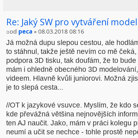
Re: Jaký SW pro vytváření model
od
peca
» 08.03.2018 08:16
Já možná dupu slepou cestou, ale hodlám 
to stáhnul, takže ještě nevím co mě čeká, a
podpora 3D tisku, tak doufám, že to bud
mám i ohledně obecného 3D modelování, 
videem. Hlavně kvůli juniorovi. Možná zjis
je to slepá cesta...
//OT k jazykové vsuvce. Myslím, že kdo s
kde převážná většina nejnovějších informa
ten AJ naučit. Jako, mám v práci kolegu 
neumí a učit se nechce - tohle prostě nep