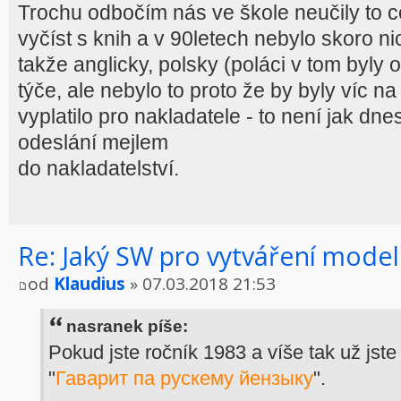
Trochu odbočím nás ve škole neučily to 
vyčíst s knih a v 90letech nebylo skoro n
takže anglicky, polsky (poláci v tom byly 
týče, ale nebylo to proto že by byly víc na t
vyplatilo pro nakladatele - to není jak dn
odeslání mejlem
do nakladatelství.
Re: Jaký SW pro vytváření model
od
Klaudius
» 07.03.2018 21:53
nasranek píše:
Pokud jste ročník 1983 a víše tak už jste
"
Гаварит па рускему йензыку
".