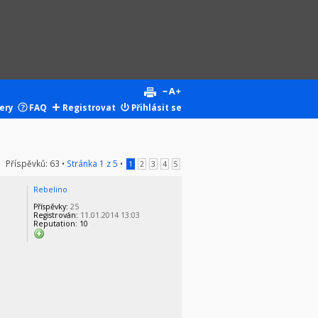
ery
FAQ
Registrovat
Přihlásit se
Příspěvků: 63 •
Stránka
1
z
5
•
1
2
3
4
5
Rebelino
Příspěvky:
25
Registrován:
11.01.2014 13:03
Reputation:
10