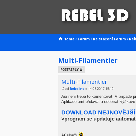
Home
‹
Forum
‹
Ke stažení
Forum
‹
Reb
Multi-Filamentier
Odeslat
odpověď
Multi-Filamentier
od
Rebelino
» 14.05.2017 15:19
Asi není třeba to komentovat. V případě p
Aplikace umí přidávat a odebírat 'výškov
DOWNLOAD NEJNOVĚJŠÍ
>program se updatuje automat
Ať slouží