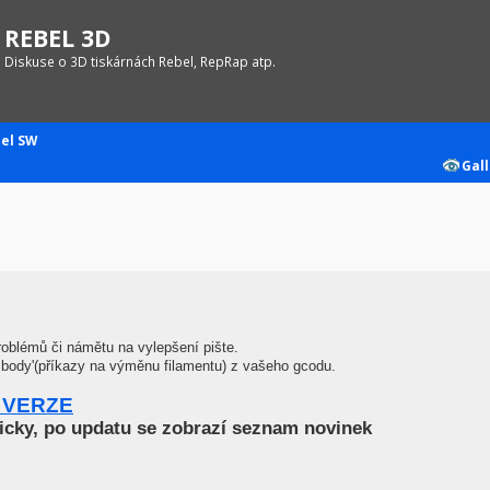
REBEL 3D
Diskuse o 3D tiskárnách Rebel, RepRap atp.
el SW
Gall
roblémů či námětu na vylepšení pište.
é body'(příkazy na výměnu filamentu) z vašeho gcodu.
 VERZE
icky, po updatu se zobrazí seznam novinek