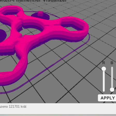
azeno 121701 krát