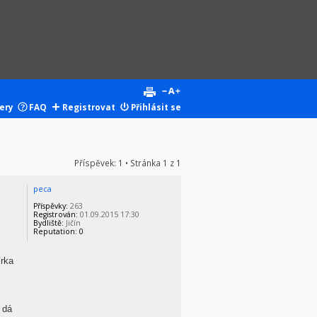
ery
FAQ
Registrovat
Přihlásit se
Příspěvek: 1 • Stránka
1
z
1
peca
Příspěvky:
263
Registrován:
01.09.2015 17:30
Bydliště:
Jičín
Reputation:
0
írka
 dá