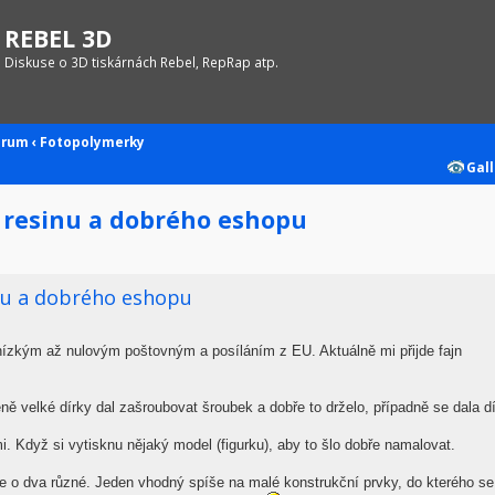
REBEL 3D
Diskuse o 3D tiskárnách Rebel, RepRap atp.
orum
‹
Fotopolymerky
Gall
 resinu a dobrého eshopu
nu a dobrého eshopu
 nízkým až nulovým poštovným a posíláním z EU. Aktuálně mi přijde fajn
ě velké dírky dal zašroubovat šroubek a dobře to drželo, případně se dala d
i. Když si vytisknu nějaký model (figurku), aby to šlo dobře namalovat.
le o dva různé. Jeden vhodný spíše na malé konstrukční prvky, do kterého se