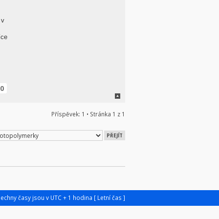
 v
íce
0
Příspěvek: 1 • Stránka
1
z
1
šechny časy jsou v UTC + 1 hodina [ Letní čas ]