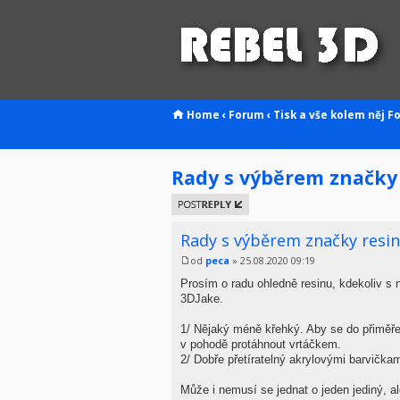
Home
‹
Forum
‹
Tisk a vše kolem něj
F
Rady s výběrem značky
Odeslat
odpověď
Rady s výběrem značky resi
od
peca
» 25.08.2020 09:19
Prosím o radu ohledně resinu, kdekoliv s
3DJake.
1/ Nějaký méně křehký. Aby se do přiměřen
v pohodě protáhnout vrtáčkem.
2/ Dobře přetíratelný akrylovými barvičkam
Může i nemusí se jednat o jeden jediný, a