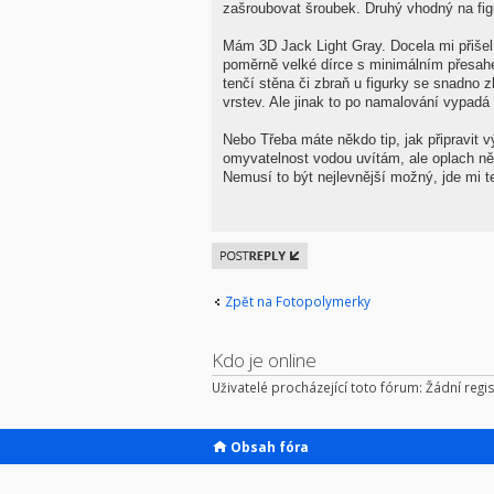
zašroubovat šroubek. Druhý vhodný na fi
Mám 3D Jack Light Gray. Docela mi přišel
poměrně velké dírce s minimálním přesahe
tenčí stěna či zbraň u figurky se snadno 
vrstev. Ale jinak to po namalování vypadá 
Nebo Třeba máte někdo tip, jak připravit 
omyvatelnost vodou uvítám, ale oplach ně
Nemusí to být nejlevnější možný, jde mi te
Odeslat
odpověď
Zpět na Fotopolymerky
Kdo je online
Uživatelé procházející toto fórum: Žádní regis
Obsah fóra