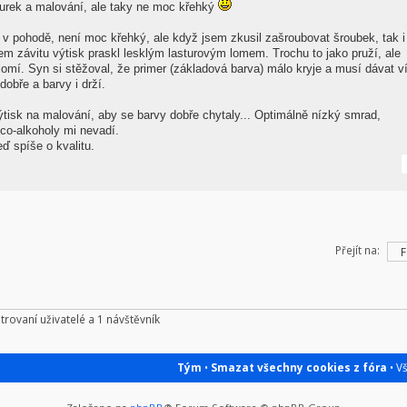
gurek a malování, ale taky ne moc křehký
 v pohodě, není moc křehký, ale když jsem zkusil zašroubovat šroubek, tak i
m závitu výtisk praskl lesklým lasturovým lomem. Trochu to jako pruží, ale
zlomí. Syn si stěžoval, že primer (základová barva) málo kryje a musí dávat v
dobře a barvy i drží.
výtisk na malování, aby se barvy dobře chytaly... Optimálně nízký smrad,
co-alkoholy mi nevadí.
ď spíše o kvalitu.
Přejít na:
trovaní uživatelé a 1 návštěvník
Tým
•
Smazat všechny cookies z fóra
• V