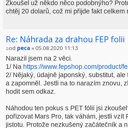
Zkoušel už někdo něco podobnýho? Protož
chtěj 20 dolarů, což mi přijde fakt celkem
Re: Náhrada za drahou FEP folii
od
peca
» 05.08.2020 11:13
Narazil jsem na 2 věci.
1/ Na
https://www.fepshop.com/product/fep
2/ Nějaký, údajně japonský, substitut, ale
a zapomněl. Jestli na to narazím znovu, 
hodit sem odkaz.
Náhodou ten pokus s PET fólií jsi zkouše
pořizovat Mars Pro, tak váhám, jestli vzít 
jistotu. Protože nezkušený začátečník a n