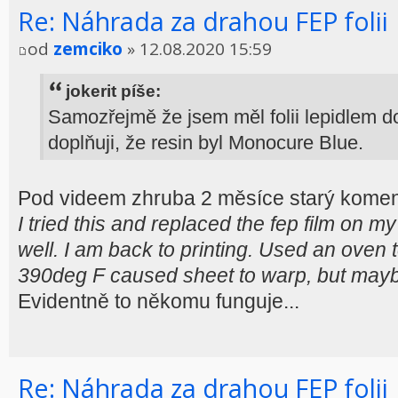
Re: Náhrada za drahou FEP folii
od
zemciko
» 12.08.2020 15:59
jokerit píše:
Samozřejmě že jsem měl folii lepidlem do
doplňuji, že resin byl Monocure Blue.
Pod videem zhruba 2 měsíce starý komen
I tried this and replaced the fep film on 
well. I am back to printing. Used an ove
390deg F caused sheet to warp, but maybe 
Evidentně to někomu funguje...
Re: Náhrada za drahou FEP folii