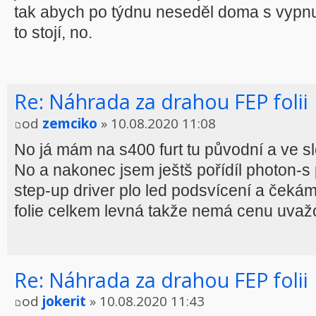
tak abych po týdnu neseděl doma s vypn
to stojí, no.
Re: Náhrada za drahou FEP folii
od
zemciko
» 10.08.2020 11:08
No já mám na s400 furt tu původní a ve s
No a nakonec jsem ještš pořídíl photon-s
step-up driver plo led podsvícení a čekám
folie celkem levná takže nemá cenu uvažo
Re: Náhrada za drahou FEP folii
od
jokerit
» 10.08.2020 11:43