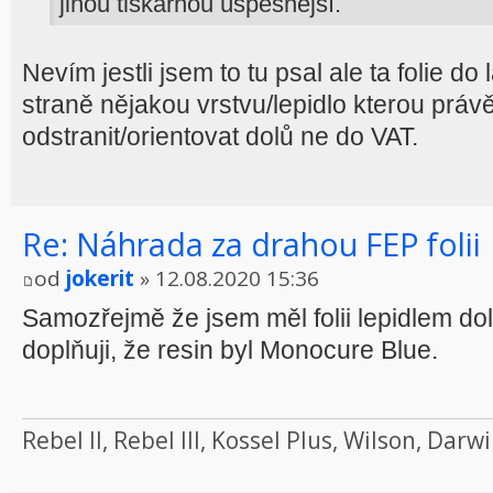
jinou tiskárnou úspěšnější.
Nevím jestli jsem to tu psal ale ta folie 
straně nějakou vrstvu/lepidlo kterou práv
odstranit/orientovat dolů ne do VAT.
Re: Náhrada za drahou FEP folii
od
jokerit
» 12.08.2020 15:36
Samozřejmě že jsem měl folii lepidlem dol
doplňuji, že resin byl Monocure Blue.
Rebel II, Rebel III, Kossel Plus, Wilson, Da