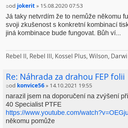
od
jokerit
» 15.08.2020 07:53
Já taky netvrdím že to nemůže někomu fu
svoji zkušenost s konkretní kombinací ti
jiná kombinace bude fungovat. Bůh ví...
Rebel II, Rebel III, Kossel Plus, Wilson, Da
Re: Náhrada za drahou FEP folii
od
konvice56
» 14.10.2021 19:55
narazil jsem na doporučení na zvýšení př
40 Specialist PTFE
https://www.youtube.com/watch?v=OEGj
někomu pomůže