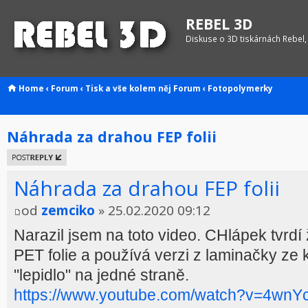
REBEL 3D
Diskuse o 3D tiskárnách Rebel,
Home
‹
Forum
‹
Tisk a vše kolem něj
Forum
‹
Fotopolymerky
Náhrada za drahou FEP folii
Odeslat
odpověď
Náhrada za drahou FEP folii
od
zemciko
» 25.02.2020 09:12
Narazil jsem na toto video. CHlápek tvrdí 
PET folie a používá verzi z laminačky ze 
"lepidlo" na jedné straně.
https://www.youtube.com/watch?v=4wnY