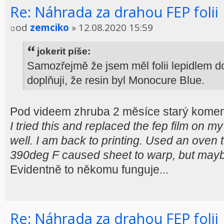
Re: Náhrada za drahou FEP folii
od
zemciko
» 12.08.2020 15:59
jokerit píše:
Samozřejmě že jsem měl folii lepidlem do
doplňuji, že resin byl Monocure Blue.
Pod videem zhruba 2 měsíce starý komen
I tried this and replaced the fep film on 
well. I am back to printing. Used an ove
390deg F caused sheet to warp, but maybe 
Evidentně to někomu funguje...
Re: Náhrada za drahou FEP folii