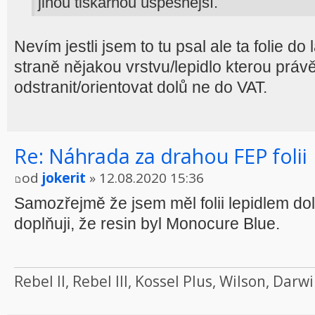
jinou tiskárnou úspěšnější.
Nevím jestli jsem to tu psal ale ta folie 
straně nějakou vrstvu/lepidlo kterou práv
odstranit/orientovat dolů ne do VAT.
Re: Náhrada za drahou FEP folii
od
jokerit
» 12.08.2020 15:36
Samozřejmě že jsem měl folii lepidlem dol
doplňuji, že resin byl Monocure Blue.
Rebel II, Rebel III, Kossel Plus, Wilson, Da