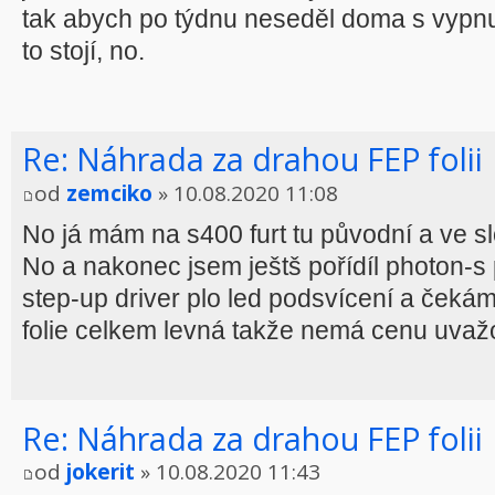
tak abych po týdnu neseděl doma s vypn
to stojí, no.
Re: Náhrada za drahou FEP folii
od
zemciko
» 10.08.2020 11:08
No já mám na s400 furt tu původní a ve s
No a nakonec jsem ještš pořídíl photon-s
step-up driver plo led podsvícení a čekám
folie celkem levná takže nemá cenu uvažo
Re: Náhrada za drahou FEP folii
od
jokerit
» 10.08.2020 11:43