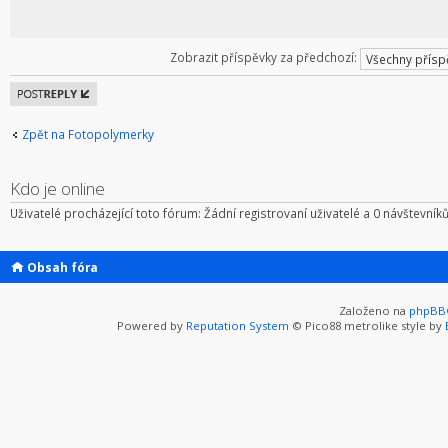
Zobrazit příspěvky za předchozí:
Odeslat
odpověď
Zpět na Fotopolymerky
Kdo je online
Uživatelé procházející toto fórum: Žádní registrovaní uživatelé a 0 návštevník
Obsah fóra
Založeno na
phpBB
Powered by
Reputation System
© Pico88 metrolike style by