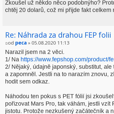
Zkoušel už někdo něco podobnýho? Protož
chtěj 20 dolarů, což mi přijde fakt celkem
Re: Náhrada za drahou FEP folii
od
peca
» 05.08.2020 11:13
Narazil jsem na 2 věci.
1/ Na
https://www.fepshop.com/product/fep
2/ Nějaký, údajně japonský, substitut, ale
a zapomněl. Jestli na to narazím znovu, 
hodit sem odkaz.
Náhodou ten pokus s PET fólií jsi zkouše
pořizovat Mars Pro, tak váhám, jestli vzít 
jistotu. Protože nezkušený začátečník a n