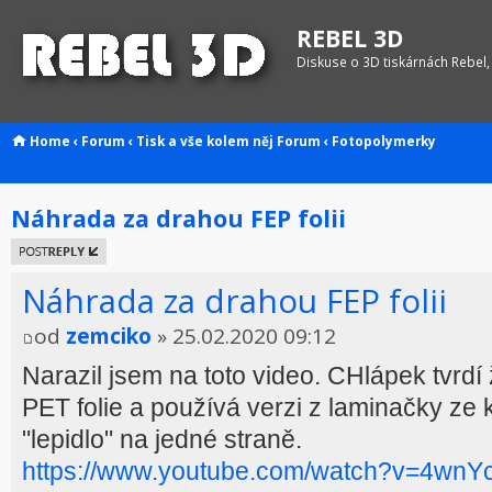
REBEL 3D
Diskuse o 3D tiskárnách Rebel,
Home
‹
Forum
‹
Tisk a vše kolem něj
Forum
‹
Fotopolymerky
Náhrada za drahou FEP folii
Odeslat
odpověď
Náhrada za drahou FEP folii
od
zemciko
» 25.02.2020 09:12
Narazil jsem na toto video. CHlápek tvrdí 
PET folie a používá verzi z laminačky ze 
"lepidlo" na jedné straně.
https://www.youtube.com/watch?v=4wnY