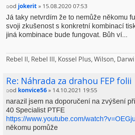
od
jokerit
» 15.08.2020 07:53
Já taky netvrdím že to nemůže někomu fu
svoji zkušenost s konkretní kombinací ti
jiná kombinace bude fungovat. Bůh ví...
Rebel II, Rebel III, Kossel Plus, Wilson, Da
Re: Náhrada za drahou FEP folii
od
konvice56
» 14.10.2021 19:55
narazil jsem na doporučení na zvýšení př
40 Specialist PTFE
https://www.youtube.com/watch?v=OEGj
někomu pomůže